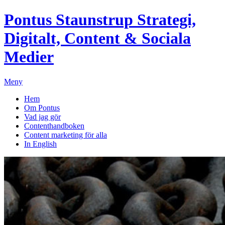
Pontus Staunstrup
Strategi,
Digitalt, Content & Sociala
Medier
Meny
Hem
Om Pontus
Vad jag gör
Contenthandboken
Content marketing för alla
In English