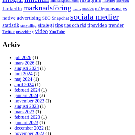
Instagram
internet
innehållsproduktion
köpresan
marknadsföring
LinkedIn
målgruppsanalys
mobilen
media
sociala medier
native advertising
SEO
Snapchat
strategi
statistik
tips
tipsvideo
trender
tips och råd
storytelling
video
Twitter
YouTube
utveckling
Arkiv
juli 2026
(1)
mars 2026
(1)
augusti 2024
(1)
juni 2024
(2)
maj 2024
(1)
april 2024
(1)
februari 2024
(1)
januari 2024
(3)
november 2023
(1)
augusti 2023
(1)
mars 2023
(1)
februari 2023
(1)
januari 2023
(1)
december 2022
(1)
november 2022
(1)