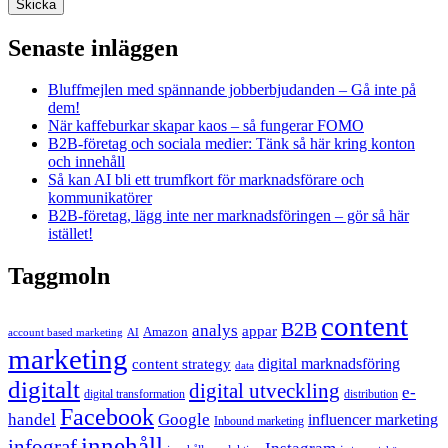
Senaste inläggen
Bluffmejlen med spännande jobberbjudanden – Gå inte på
dem!
När kaffeburkar skapar kaos – så fungerar FOMO
B2B-företag och sociala medier: Tänk så här kring konton
och innehåll
Så kan AI bli ett trumfkort för marknadsförare och
kommunikatörer
B2B-företag, lägg inte ner marknadsföringen – gör så här
istället!
Taggmoln
content
B2B
analys
appar
Amazon
account based marketing
AI
marketing
content strategy
digital marknadsföring
data
digitalt
digital utveckling
e-
digital transformation
distribution
Facebook
handel
Google
influencer marketing
Inbound marketing
innehåll
infograf