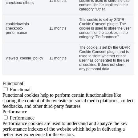
This cookie is set by GDPR
Cookie Consent plugin. The
cookielawinfo-
11 months
cookie is used to store the user
checkbox-analytics
consent for the cookies in the
category "Analytics".
The cookie is set by GDPR
cookielawinfo-
cookie consent to record the
11 months
checkbox-functional
user consent for the cookies in
the category "Functional".
This cookie is set by GDPR
Cookie Consent plugin. The
cookielawinfo-
11 months
cookies is used to store the
checkbox-necessary
user consent for the cookies in
the category "Necessary".
This cookie is set by GDPR
Cookie Consent plugin. The
cookielawinfo-
11 months
cookie is used to store the user
checkbox-others
consent for the cookies in the
category "Other.
This cookie is set by GDPR
cookielawinfo-
Cookie Consent plugin. The
checkbox-
11 months
cookie is used to store the user
performance
consent for the cookies in the
category "Performance".
The cookie is set by the GDPR