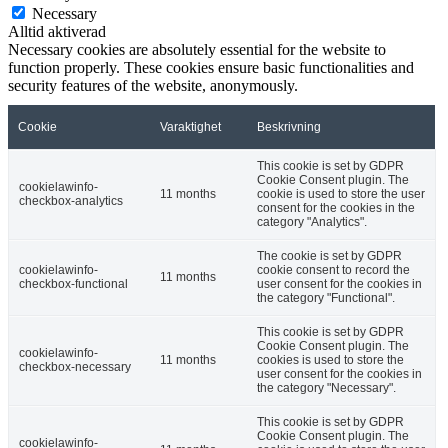
Stäng
Privacy Overview
This website uses cookies to improve your experience while you
navigate through the website. Out of these, the cookies that are
categorized as necessary are stored on your browser as they are
essential for the working of basic functionalities of the website. We
also use third-party cookies that help us analyze and understand how
you use this website. These cookies will be stored in your browser
only with your consent. You also have the option to opt-out of these
cookies. But opting out of some of these cookies may affect your
browsing experience.
Necessary
Necessary
Alltid aktiverad
Necessary cookies are absolutely essential for the website to
function properly. These cookies ensure basic functionalities and
security features of the website, anonymously.
Cookie
Varaktighet
Beskrivning