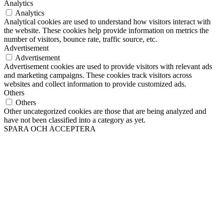
Cookie Consent plugin and is
used to store whether or not
viewed_cookie_policy
11 months
user has consented to the use
of cookies. It does not store
any personal data.
Functional
Functional
Functional cookies help to perform certain functionalities like
sharing the content of the website on social media platforms, collect
feedbacks, and other third-party features.
Performance
Performance
Performance cookies are used to understand and analyze the key
performance indexes of the website which helps in delivering a
better user experience for the visitors.
Analytics
Analytics
Analytical cookies are used to understand how visitors interact with
the website. These cookies help provide information on metrics the
number of visitors, bounce rate, traffic source, etc.
Advertisement
Advertisement
Advertisement cookies are used to provide visitors with relevant ads
and marketing campaigns. These cookies track visitors across