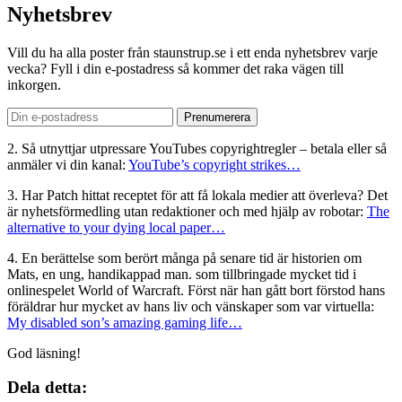
Nyhetsbrev
Vill du ha alla poster från staunstrup.se i ett enda nyhetsbrev varje
vecka? Fyll i din e-postadress så kommer det raka vägen till
inkorgen.
2. Så utnyttjar utpressare YouTubes copyrightregler – betala eller så
anmäler vi din kanal:
YouTube’s copyright strikes…
3. Har Patch hittat receptet för att få lokala medier att överleva? Det
är nyhetsförmedling utan redaktioner och med hjälp av robotar:
The
alternative to your dying local paper…
4. En berättelse som berört många på senare tid är historien om
Mats, en ung, handikappad man. som tillbringade mycket tid i
onlinespelet World of Warcraft. Först när han gått bort förstod hans
föräldrar hur mycket av hans liv och vänskaper som var virtuella:
My disabled son’s amazing gaming life…
God läsning!
Dela detta: