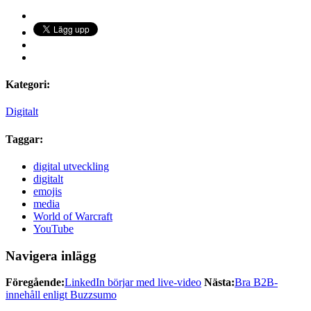
Kategori:
Digitalt
Taggar:
digital utveckling
digitalt
emojis
media
World of Warcraft
YouTube
Navigera inlägg
Föregående:
LinkedIn börjar med live-video
Nästa:
Bra B2B-
innehåll enligt Buzzsumo