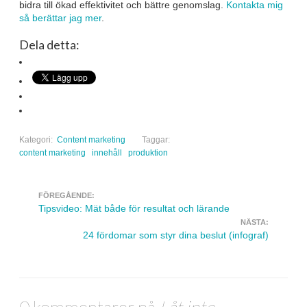
bidra till ökad effektivitet och bättre genomslag.
Kontakta mig
så berättar jag mer
.
Dela detta:
Kategori:
Content marketing
Taggar:
content marketing
innehåll
produktion
FÖREGÅENDE:
Navigera inlägg
Tipsvideo: Mät både för resultat och lärande
NÄSTA:
24 fördomar som styr dina beslut (infograf)