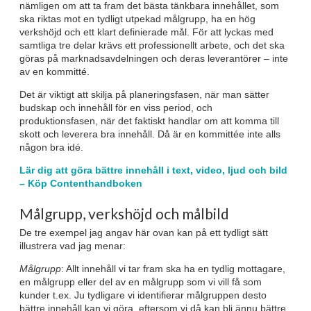
nämligen om att ta fram det bästa tänkbara innehållet, som
ska riktas mot en tydligt utpekad målgrupp, ha en hög
verkshöjd och ett klart definierade mål. För att lyckas med
samtliga tre delar krävs ett professionellt arbete, och det ska
göras på marknadsavdelningen och deras leverantörer – inte
av en kommitté.
Det är viktigt att skilja på planeringsfasen, när man sätter
budskap och innehåll för en viss period, och
produktionsfasen, när det faktiskt handlar om att komma till
skott och leverera bra innehåll. Då är en kommittée inte alls
någon bra idé.
Lär dig att göra bättre innehåll i text, video, ljud och bild
– Köp Contenthandboken
Målgrupp, verkshöjd och målbild
De tre exempel jag angav här ovan kan på ett tydligt sätt
illustrera vad jag menar:
Målgrupp
: Allt innehåll vi tar fram ska ha en tydlig mottagare,
en målgrupp eller del av en målgrupp som vi vill få som
kunder t.ex. Ju tydligare vi identifierar målgruppen desto
bättre innehåll kan vi göra, eftersom vi då kan bli ännu bättre