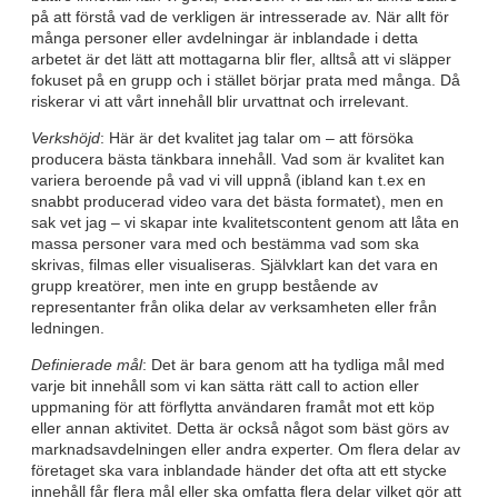
på att förstå vad de verkligen är intresserade av. När allt för
många personer eller avdelningar är inblandade i detta
arbetet är det lätt att mottagarna blir fler, alltså att vi släpper
fokuset på en grupp och i stället börjar prata med många. Då
riskerar vi att vårt innehåll blir urvattnat och irrelevant.
Verkshöjd
: Här är det kvalitet jag talar om – att försöka
producera bästa tänkbara innehåll. Vad som är kvalitet kan
variera beroende på vad vi vill uppnå (ibland kan t.ex en
snabbt producerad video vara det bästa formatet), men en
sak vet jag – vi skapar inte kvalitetscontent genom att låta en
massa personer vara med och bestämma vad som ska
skrivas, filmas eller visualiseras. Självklart kan det vara en
grupp kreatörer, men inte en grupp bestående av
representanter från olika delar av verksamheten eller från
ledningen.
Definierade mål
: Det är bara genom att ha tydliga mål med
varje bit innehåll som vi kan sätta rätt call to action eller
uppmaning för att förflytta användaren framåt mot ett köp
eller annan aktivitet. Detta är också något som bäst görs av
marknadsavdelningen eller andra experter. Om flera delar av
företaget ska vara inblandade händer det ofta att ett stycke
innehåll får flera mål eller ska omfatta flera delar vilket gör att