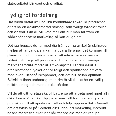
slutresultatet blir vagt och otydligt.
Tydlig rollfördelning
Det bästa sättet att undvika kommittee-tänket vid produktion
är att ha en dokumenterad strategi som tydligt fördelar roller
och ansvar. Om du vill veta mer om hur man tar fram en
sådan för content marketing så kan du gå hit.
Det jag hoppas du tar med dig från denna artikel är skillnaden
mellan att använda styrkan i att vara flera när det kommer till
planering, och hur viktigt det är att inte arbeta så när det
faktiskt blir dags att producera. Utmaningen som många
marknadsförare möter är att kollegorna i andra delar av
organisationen tycker det är roligt och spännande att vara
med även i innehållskapandet, och det blir sällan optimalt.
Självklart finns undantag, men det är viktigt att ha en tydlig
rollfördelning och kunna peka på den.
Vill du att ditt företag ska bli bättre på att arbeta med innehåll i
olika former? Jag kan hjälpa er med allt från planering och
produktion till att sprida det rätt och följa upp resultat. Oavsett
om ert fokus är på Content eller Inbound marketing, Account
based marketing eller innehåll för sociala medier kan jag