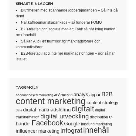
SENASTE INLÄGGEN
Bluffmejlen med spännande jobberbjudanden – Gå inte på
dem!
När kaffeburkar skapar kaos – så fungerar FOMO
B2B-företag och sociala medier: Tänk så här kring konton
och innehåll
Så kan AI bli ett trumfkort för marknadsförare och
kommunikatörer
B2B-företag, lägg inte ner marknadsföringen – gör så här
istället!
TAGGMOLN
B2B
analys
appar
Amazon
account based marketing
AI
content marketing
content strategy
digitalt
digital marknadsföring
digital
data
digital utveckling
e-
transformation
distribution
Facebook
handel
Google
Inbound marketing
innehåll
infograf
influencer marketing