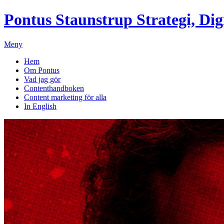
Pontus Staunstrup
Strategi, Dig
Meny
Hem
Om Pontus
Vad jag gör
Contenthandboken
Content marketing för alla
In English