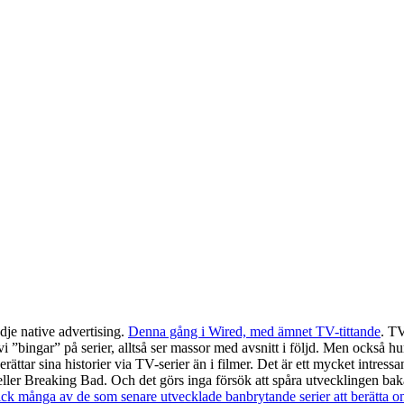
dje native advertising.
Denna gång i Wired, med ämnet TV-tittande
. TV
i ”bingar” på serier, alltså ser massor med avsnitt i följd. Men också hur 
erättar sina historier via TV-serier än i filmer. Det är ett mycket intres
eller Breaking Bad. Och det görs inga försök att spåra utvecklingen bakå
fick många av de som senare utvecklade banbrytande serier att berätta o