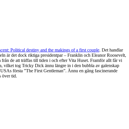
ent: Political destiny and the makings of a first couple
. Det handlar
ln är det dock riktiga presidentpar – Franklin och Eleanor Roosevelt,
e att träffas till tiden i och efter Vita Huset. Framför allt får vi
ra, vilket tog Tricky Dick ännu längre in i den bubbla av galenskap
 bli USAs första ”The First Gentleman”. Ännu en gång fascinerande
 över tid.