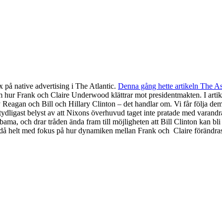
 på native advertising i The Atlantic.
Denna gång hette artikeln The Asc
 hur Frank och Claire Underwood klättrar mot presidentmakten. I artike
n och Bill och Hillary Clinton – det handlar om. Vi får följa dem från d
 tydligast belyst av att Nixons överhuvud taget inte pratade med varand
Obama, och drar tråden ända fram till möjligheten att Bill Clinton kan
h då helt med fokus på hur dynamiken mellan Frank och
Claire förändras