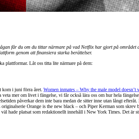
ågan får du om du tittar närmare på vad Netflix har gjort på området d
plattform genom att finansiera starka berättelser.
ika plattformar. Låt oss titta lite närmare på dem:
 kom i juni förra året.
Women inmates – Why the male model doesn’t wo
ra veta mer om livet i fängelse, vi får också lära oss om hur hela fängel
lsetiden påverkar dem inte bara medan de sitter inne utan långt efteråt. 
deras originalserie Orange is the new black – och Piper Kerman som skrev
som väl hade platsat som redaktionellt innehåll i New York Times. Det är 