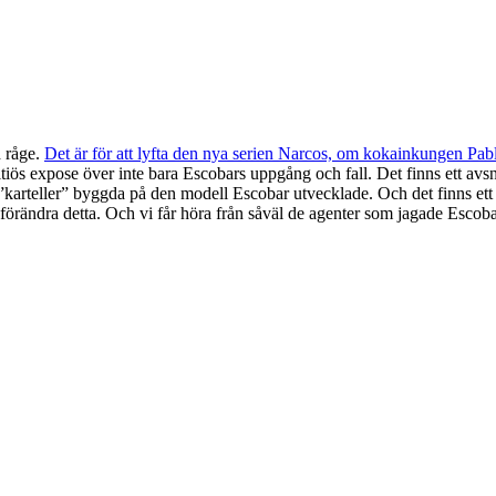
d råge.
Det är för att lyfta den nya serien Narcos, om kokainkungen Pa
iös expose över inte bara Escobars uppgång och fall. Det finns ett av
 ”karteller” byggda på den modell Escobar utvecklade. Och det finns et
förändra detta. Och vi får höra från såväl de agenter som jagade Escob