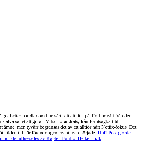
 got better handlar om hur vårt sätt att titta på TV har gått från den
själva sättet att göra TV har förändrats, från förutsägbart till
sant ämne, men tyvärr begränsas det av ett alltför hårt Netfix-fokus. Det
t i tiden till när förändringen egentligen började.
Huff Post gjorde
m hur de influerades av Kapten Furillo. Belker m.fl.