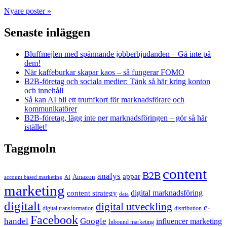
Nyare poster
»
Senaste inläggen
Bluffmejlen med spännande jobberbjudanden – Gå inte på
dem!
När kaffeburkar skapar kaos – så fungerar FOMO
B2B-företag och sociala medier: Tänk så här kring konton
och innehåll
Så kan AI bli ett trumfkort för marknadsförare och
kommunikatörer
B2B-företag, lägg inte ner marknadsföringen – gör så här
istället!
Taggmoln
content
B2B
analys
appar
Amazon
account based marketing
AI
marketing
content strategy
digital marknadsföring
data
digitalt
digital utveckling
e-
digital transformation
distribution
Facebook
handel
Google
influencer marketing
Inbound marketing