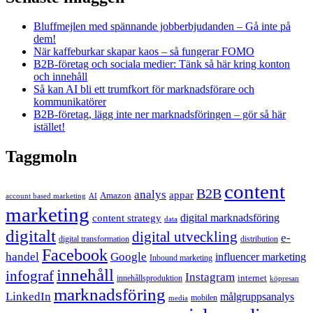
Bluffmejlen med spännande jobberbjudanden – Gå inte på
dem!
När kaffeburkar skapar kaos – så fungerar FOMO
B2B-företag och sociala medier: Tänk så här kring konton
och innehåll
Så kan AI bli ett trumfkort för marknadsförare och
kommunikatörer
B2B-företag, lägg inte ner marknadsföringen – gör så här
istället!
Taggmoln
content
B2B
analys
appar
Amazon
account based marketing
AI
marketing
content strategy
digital marknadsföring
data
digitalt
digital utveckling
e-
digital transformation
distribution
Facebook
handel
Google
influencer marketing
Inbound marketing
innehåll
infograf
Instagram
internet
innehållsproduktion
köpresan
marknadsföring
LinkedIn
målgruppsanalys
mobilen
media