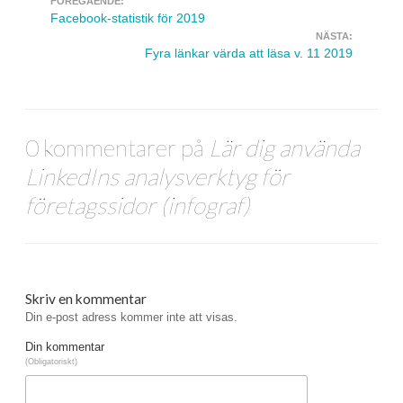
FÖREGÅENDE:
Navigera inlägg
Facebook-statistik för 2019
NÄSTA:
Fyra länkar värda att läsa v. 11 2019
0 kommentarer på
Lär dig använda
LinkedIns analysverktyg för
företagssidor (infograf)
Skriv en kommentar
Din e-post adress kommer inte att visas.
Din kommentar
(Obligatoriskt)