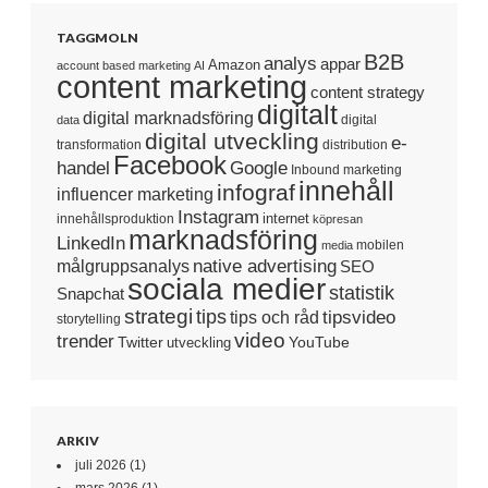
TAGGMOLN
B2B
analys
appar
Amazon
account based marketing
AI
content marketing
content strategy
digitalt
digital marknadsföring
digital
data
digital utveckling
e-
transformation
distribution
Facebook
handel
Google
Inbound marketing
innehåll
infograf
influencer marketing
Instagram
internet
innehållsproduktion
köpresan
marknadsföring
LinkedIn
mobilen
media
native advertising
målgruppsanalys
SEO
sociala medier
statistik
Snapchat
strategi
tips
tipsvideo
tips och råd
storytelling
video
trender
Twitter
YouTube
utveckling
ARKIV
juli 2026
(1)