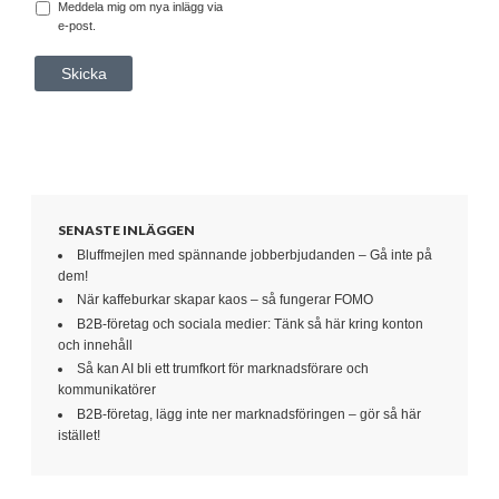
Meddela mig om nya inlägg via
e-post.
SENASTE INLÄGGEN
Bluffmejlen med spännande jobberbjudanden – Gå inte på
dem!
När kaffeburkar skapar kaos – så fungerar FOMO
B2B-företag och sociala medier: Tänk så här kring konton
och innehåll
Så kan AI bli ett trumfkort för marknadsförare och
kommunikatörer
B2B-företag, lägg inte ner marknadsföringen – gör så här
istället!