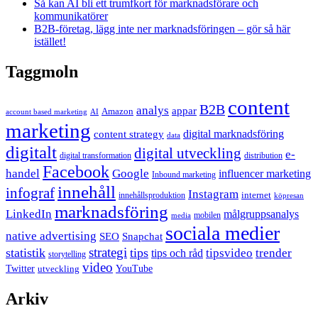
Så kan AI bli ett trumfkort för marknadsförare och
kommunikatörer
B2B-företag, lägg inte ner marknadsföringen – gör så här
istället!
Taggmoln
content
B2B
analys
appar
Amazon
account based marketing
AI
marketing
content strategy
digital marknadsföring
data
digitalt
digital utveckling
e-
digital transformation
distribution
Facebook
handel
Google
influencer marketing
Inbound marketing
innehåll
infograf
Instagram
internet
innehållsproduktion
köpresan
marknadsföring
LinkedIn
målgruppsanalys
mobilen
media
sociala medier
native advertising
SEO
Snapchat
strategi
statistik
tips
tipsvideo
trender
tips och råd
storytelling
video
Twitter
YouTube
utveckling
Arkiv