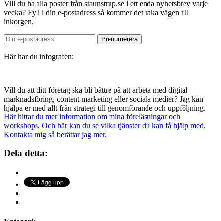
Vill du ha alla poster från staunstrup.se i ett enda nyhetsbrev varje
vecka? Fyll i din e-postadress så kommer det raka vägen till
inkorgen.
Här har du infografen:
Vill du att ditt företag ska bli bättre på att arbeta med digital
marknadsföring, content marketing eller sociala medier? Jag kan
hjälpa er med allt från strategi till genomförande och uppföljning.
Här hittar du mer information om mina föreläsningar och
workshops
.
Och här kan du se vilka tjänster du kan få hjälp med
.
Kontakta mig så berättar jag mer.
Dela detta: