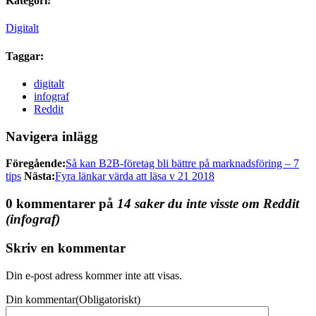
Kategori:
Digitalt
Taggar:
digitalt
infograf
Reddit
Navigera inlägg
Föregående:
Så kan B2B-företag bli bättre på marknadsföring – 7
tips
Nästa:
Fyra länkar värda att läsa v 21 2018
0 kommentarer på
14 saker du inte visste om Reddit
(infograf)
Skriv en kommentar
Din e-post adress kommer inte att visas.
Din kommentar
(Obligatoriskt)