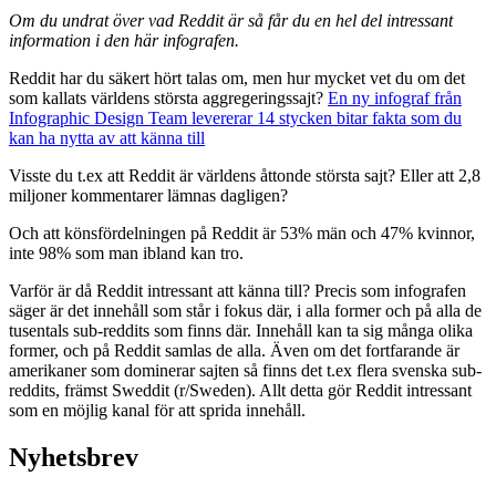
Om du undrat över vad Reddit är så får du en hel del intressant
information i den här infografen.
Reddit har du säkert hört talas om, men hur mycket vet du om det
som kallats världens största aggregeringssajt?
En ny infograf från
Infographic Design Team levererar 14 stycken bitar fakta som du
kan ha nytta av att känna till
Visste du t.ex att Reddit är världens åttonde största sajt? Eller att 2,8
miljoner kommentarer lämnas dagligen?
Och att könsfördelningen på Reddit är 53% män och 47% kvinnor,
inte 98% som man ibland kan tro.
Varför är då Reddit intressant att känna till? Precis som infografen
säger är det innehåll som står i fokus där, i alla former och på alla de
tusentals sub-reddits som finns där. Innehåll kan ta sig många olika
former, och på Reddit samlas de alla. Även om det fortfarande är
amerikaner som dominerar sajten så finns det t.ex flera svenska sub-
reddits, främst Sweddit (r/Sweden). Allt detta gör Reddit intressant
som en möjlig kanal för att sprida innehåll.
Nyhetsbrev