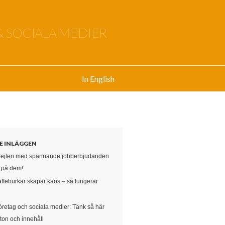
& SOCIALA MEDIER
In English
E INLÄGGEN
mejlen med spännande jobberbjudanden
e på dem!
affeburkar skapar kaos – så fungerar
öretag och sociala medier: Tänk så här
ton och innehåll