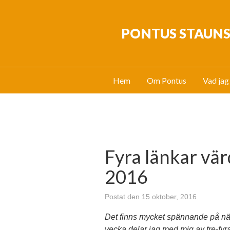
PONTUS STAUN
Hem
Om Pontus
Vad jag
Fyra länkar värd
2016
Postat den 15 oktober, 2016
Det finns mycket spännande på näte
vecka delar jag med mig av tre-fyra