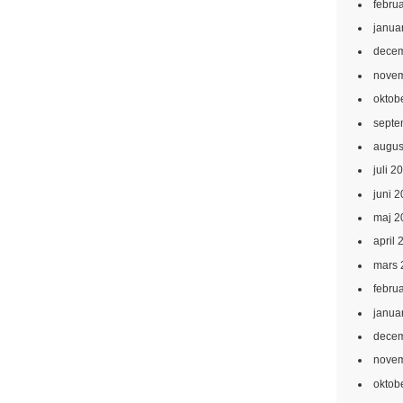
febru
janua
decem
novem
oktob
septe
augus
juli 2
juni 
maj 2
april 
mars 
febru
janua
decem
novem
oktob