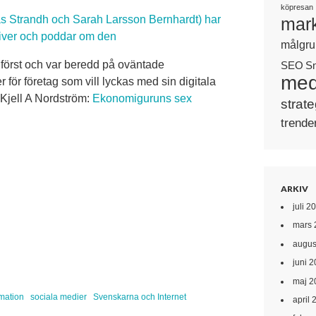
köpresan
as Strandh och Sarah Larsson Bernhardt) har
mark
river och poddar om den
målgru
 först och var beredd på oväntade
SEO
S
med
r för företag som vill lyckas med sin digitala
 Kjell A Nordström:
Ekonomiguruns sex
strate
trende
ARKIV
juli 2
mars 
augus
juni 
maj 2
rmation
sociala medier
Svenskarna och Internet
april 