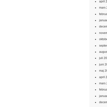
april 
mars 
febru
janua
decem
novem
oktob
septe
augus
juli 2
juni 
maj 2
april 
mars 
febru
janua
decem