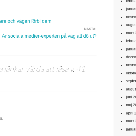
febru
janua
novem
rare och vägen förbi dem
augus
NÄSTA:
mars 
Är sociala medier-experten på väg att dö ut?
febru
janua
decem
novem
 länkar värda att läsa v. 41
oktob
septe
augus
juni 
maj 2
april 
s.
mars 
janua