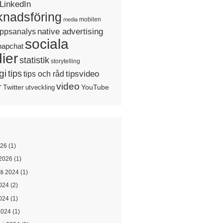
LinkedIn
nadsföring
mobilen
media
native advertising
ppsanalys
sociala
napchat
ier
statistik
storytelling
gi
tips
tipsvideo
tips och råd
video
r
Twitter
YouTube
utveckling
026
(1)
2026
(1)
ti 2024
(1)
2024
(2)
024
(1)
2024
(1)