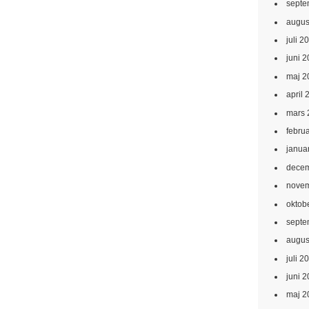
septe
augus
juli 2
juni 
maj 2
april 
mars 
febru
janua
decem
novem
oktob
septe
augus
juli 2
juni 
maj 2