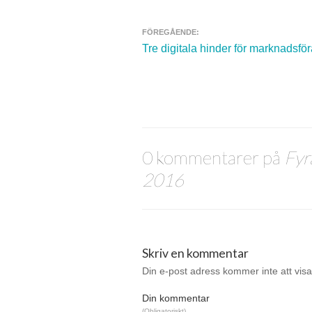
FÖREGÅENDE:
Navigera inlägg
Tre digitala hinder för marknadsfö
0 kommentarer på
Fyra
2016
Skriv en kommentar
Din e-post adress kommer inte att visa
Din kommentar
(Obligatoriskt)