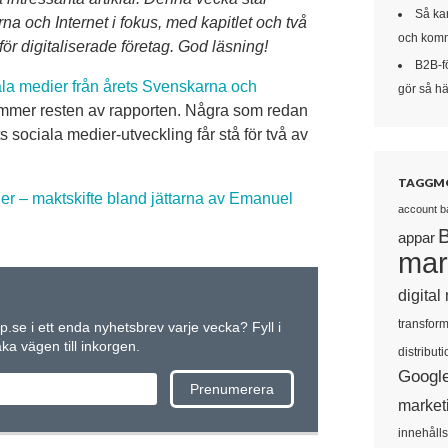
Så kan
na och Internet i fokus, med kapitlet och två
och komm
ör digitaliserade företag. God läsning!
B2B-f
ala medier från årets Svenskarna och
gör så här
mmer resten av rapporten. Några som redan
s sociala medier-utveckling får stå för två av
TAGGM
er – maktskifte bland jättarna av Emanuel
account b
appar
mar
digital
transform
up.se i ett enda nyhetsbrev varje vecka? Fyll i
a vägen till inkorgen.
distributi
Googl
market
innehåll