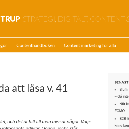
STRUP
STRATEGI, DIGITALT, CONTENT 
 gör
Contenthandboken
Content marketing för alla
SENAST
a att läsa v. 41
Bluff
– Gå int
När k
FOMO
B2B-f
t, och det är lätt att man missar något. Varje
kring kon
 intressanta artiklar. Denna vecka står