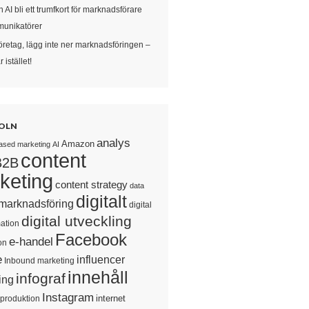
 AI bli ett trumfkort för marknadsförare
unikatörer
öretag, lägg inte ner marknadsföringen –
 istället!
OLN
analys
Amazon
ased marketing
AI
content
B2B
keting
content strategy
data
digitalt
 marknadsföring
digital
digital utveckling
ation
Facebook
e-handel
on
e
influencer
Inbound marketing
innehåll
infograf
ing
Instagram
internet
sproduktion