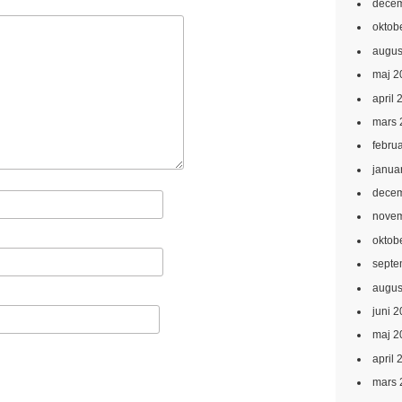
decem
oktob
augus
maj 2
april 
mars 
febru
janua
decem
novem
oktob
septe
augus
juni 
maj 2
april 
mars 