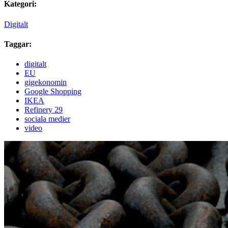
Kategori:
Digitalt
Taggar:
digitalt
EU
gigekonomin
Google Shopping
IKEA
Refinery 29
sociala medier
video