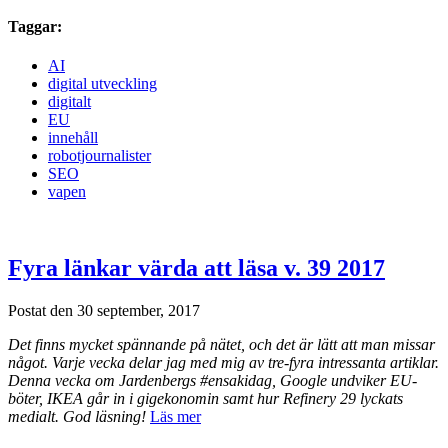
Taggar:
AI
digital utveckling
digitalt
EU
innehåll
robotjournalister
SEO
vapen
Fyra länkar värda att läsa v. 39 2017
Postat den 30 september, 2017
Det finns mycket spännande på nätet, och det är lätt att man missar
något. Varje vecka delar jag med mig av tre-fyra intressanta artiklar.
Denna vecka om Jardenbergs #ensakidag, Google undviker EU-
böter, IKEA går in i gigekonomin samt hur Refinery 29 lyckats
medialt. God läsning!
Läs mer