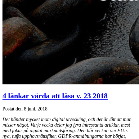
4 länkar värda att läsa v. 23 2018
Postat den 8 juni, 2018
Det händer mycket inom digital utveckling, och det är lätt att man
missar något. Varje vecka delar jag fyra intressanta artiklar, mest
med fokus på digital marknadsföring. Den här veckan om EU:s
nya, tuffa upphovsrättsfilter, GDPR-anmälningarna har börjat,