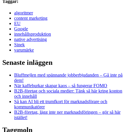
Taggar:
algoritmer
content marketing
EU
Google
innehållsproduktion
native advertising
Sinek
varumärke
Senaste inläggen
Bluffmejlen med spännande jobberbjudanden – Gå inte på
dem!
När kaffeburkar skapar kaos – så fungerar FOMO
B2B-företag och sociala medier: Tänk så här kring konton
och innehåll
Så kan AI bli ett trumfkort för marknadsförare och
kommunikatörer
B2B-företag, lägg inte ner marknadsföringen – gör så här
istället!
Taggmoln