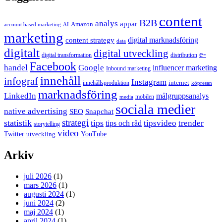
content
B2B
analys
appar
Amazon
account based marketing
AI
marketing
content strategy
digital marknadsföring
data
digitalt
digital utveckling
e-
digital transformation
distribution
Facebook
handel
Google
influencer marketing
Inbound marketing
innehåll
infograf
Instagram
internet
innehållsproduktion
köpresan
marknadsföring
LinkedIn
målgruppsanalys
mobilen
media
sociala medier
native advertising
SEO
Snapchat
strategi
statistik
tips
tipsvideo
trender
tips och råd
storytelling
video
Twitter
YouTube
utveckling
Arkiv
juli 2026
(1)
mars 2026
(1)
augusti 2024
(1)
juni 2024
(2)
maj 2024
(1)
april 2024
(1)