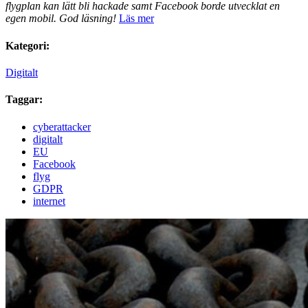
flygplan kan lätt bli hackade samt Facebook borde utvecklat en
egen mobil. God läsning!
Läs mer
Kategori:
Digitalt
Taggar:
cyberattacker
digitalt
EU
Facebook
flyg
GDPR
internet