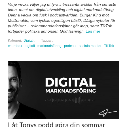
Varje vecka väljer jag ut fyra intressanta artiklar från senaste
tiden, mest om digital utveckling och digital marknadsföring.
Denna vecka om fusk i podcastvärlden, Burger King mot
McDonalds, vem lyckas egentligen bäst?, Dåliga nyheter för
publicister – rekommendationsjättar går ihop, samt TikTok
förbjuder politiska annonser.
God läsning!
Läs mer
Kategori:
Digitalt
Taggar:
chumbox
digitalt
marknadsföring
podcast
sociala medier
TikTok
Låt Tonys podd göra din sommar