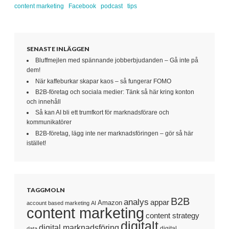
När kaffeburkar skapar kaos – så fungerar FOMO
B2B-företag och sociala medier: Tänk så här kring konton
och innehåll
Så kan AI bli ett trumfkort för marknadsförare och
kommunikatörer
B2B-företag, lägg inte ner marknadsföringen – gör så här
istället!
TAGGMOLN
B2B
analys
appar
Amazon
account based marketing
AI
content marketing
content strategy
digitalt
digital marknadsföring
digital
data
digital utveckling
e-
transformation
distribution
Facebook
handel
Google
Inbound marketing
innehåll
infograf
influencer marketing
Instagram
internet
innehållsproduktion
köpresan
marknadsföring
LinkedIn
mobilen
media
native advertising
målgruppsanalys
SEO