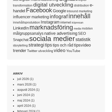
sociala medier
statistik
Snapchat
strategi
tips
tipsvideo
tips och råd
storytelling
video
trender
Twitter
YouTube
utveckling
ARKIV
juli 2026
(1)
mars 2026
(1)
augusti 2024
(1)
juni 2024
(2)
maj 2024
(1)
april 2024
(1)
februari 2024
(1)
januari 2024
(3)
november 2023
(1)
augusti 2023
(1)
mars 2023
(1)
februari 2023
(1)
januari 2023
(1)
december 2022
(1)