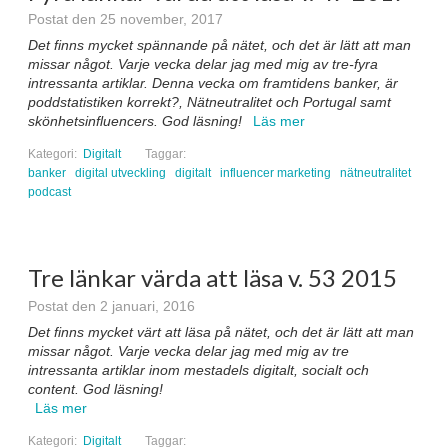
Kategori:
Digitalt
Taggar:
banker
digital utveckling
digitalt
influencer marketing
nätneutralitet
podcast
Tre länkar värda att läsa v. 53 2015
Postat den 2 januari, 2016
Det finns mycket värt att läsa på nätet, och det är lätt att man
missar något. Varje vecka delar jag med mig av tre
intressanta artiklar inom mestadels digitalt, socialt och
content. God läsning!
Läs mer
Kategori:
Digitalt
Taggar:
content marketing
Facebook
podcast
tips
SENASTE INLÄGGEN
Bluffmejlen med spännande jobberbjudanden – Gå inte på
dem!