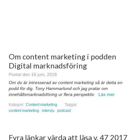
Om content marketing i podden
Digital marknadsföring
Postat den 16 juni, 2018
Om du är intresserad av content marketing så är detta en
podd för dig. Tony Hammarlund och jag pratar om
innehållsmarknadsföring ur flera perspektiv.
Läs mer
Kategori:
Content marketing
Taggar:
content marketing
intervju
podcast
Fyra länkar värda att läsa v. 47 2017
Postat den 25 november, 2017
Det finns mycket spännande på nätet, och det är lätt att man
missar något. Varje vecka delar jag med mig av tre-fyra
intressanta artiklar. Denna vecka om framtidens banker, är
poddstatistiken korrekt?, Nätneutralitet och Portugal samt
skönhetsinfluencers. God läsning!
Läs mer