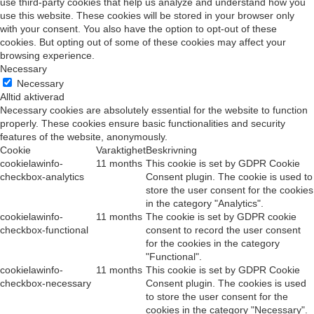
Necessary cookies are absolutely essential for the website to function
properly. These cookies ensure basic functionalities and security
features of the website, anonymously.
Cookie
Varaktighet
Beskrivning
cookielawinfo-
11 months
This cookie is set by GDPR Cookie
checkbox-analytics
Consent plugin. The cookie is used to
store the user consent for the cookies
in the category "Analytics".
cookielawinfo-
11 months
The cookie is set by GDPR cookie
checkbox-functional
consent to record the user consent
for the cookies in the category
"Functional".
cookielawinfo-
11 months
This cookie is set by GDPR Cookie
checkbox-necessary
Consent plugin. The cookies is used
to store the user consent for the
cookies in the category "Necessary".
cookielawinfo-
11 months
This cookie is set by GDPR Cookie
checkbox-others
Consent plugin. The cookie is used to
store the user consent for the cookies
in the category "Other.
cookielawinfo-
11 months
This cookie is set by GDPR Cookie
checkbox-
Consent plugin. The cookie is used to
performance
store the user consent for the cookies
in the category "Performance".