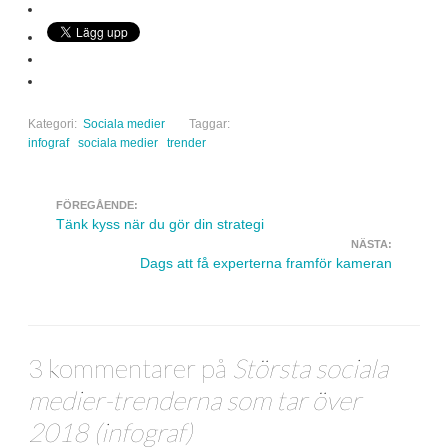
Kategori:
Sociala medier
Taggar:
infograf
sociala medier
trender
FÖREGÅENDE:
Navigera inlägg
Tänk kyss när du gör din strategi
NÄSTA:
Dags att få experterna framför kameran
3 kommentarer på
Största sociala
medier-trenderna som tar över
2018 (infograf)