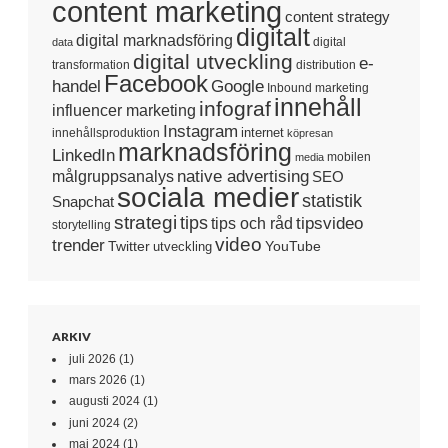
content marketing
content strategy
digitalt
digital marknadsföring
digital
data
digital utveckling
e-
transformation
distribution
Facebook
handel
Google
Inbound marketing
innehåll
infograf
influencer marketing
Instagram
internet
innehållsproduktion
köpresan
marknadsföring
LinkedIn
mobilen
media
native advertising
målgruppsanalys
SEO
sociala medier
statistik
Snapchat
strategi
tips
tipsvideo
tips och råd
storytelling
video
trender
Twitter
YouTube
utveckling
ARKIV
juli 2026
(1)
mars 2026
(1)
augusti 2024
(1)
juni 2024
(2)
maj 2024
(1)