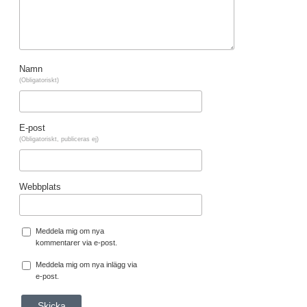
Namn
(Obligatoriskt)
E-post
(Obligatoriskt, publiceras ej)
Webbplats
Meddela mig om nya
kommentarer via e-post.
Meddela mig om nya inlägg via
e-post.