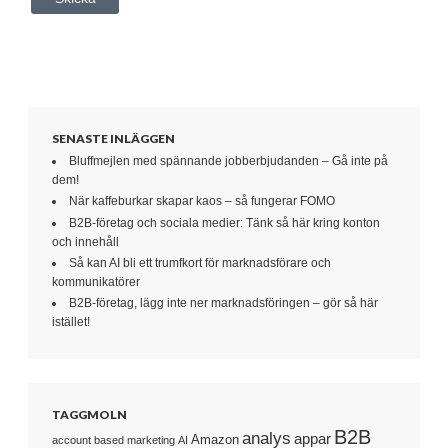
SENASTE INLÄGGEN
Bluffmejlen med spännande jobberbjudanden – Gå inte på
dem!
När kaffeburkar skapar kaos – så fungerar FOMO
B2B-företag och sociala medier: Tänk så här kring konton
och innehåll
Så kan AI bli ett trumfkort för marknadsförare och
kommunikatörer
B2B-företag, lägg inte ner marknadsföringen – gör så här
istället!
TAGGMOLN
B2B
analys
appar
Amazon
account based marketing
AI