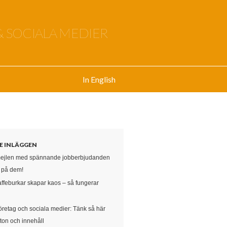
& SOCIALA MEDIER
In English
E INLÄGGEN
mejlen med spännande jobberbjudanden
e på dem!
affeburkar skapar kaos – så fungerar
öretag och sociala medier: Tänk så här
ton och innehåll