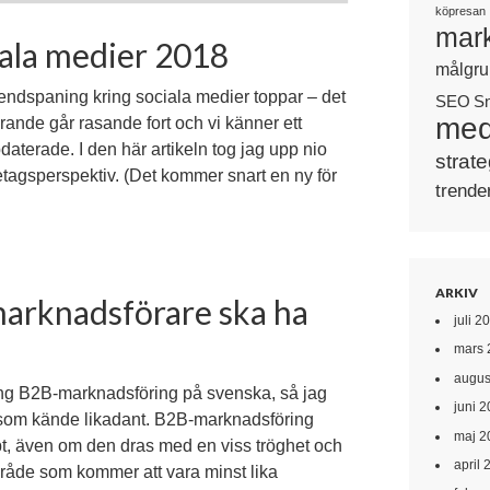
köpresan
mark
ciala medier 2018
målgru
rendspaning kring sociala medier toppar – det
SEO
S
med
arande går rasande fort och vi känner ett
daterade. I den här artikeln tog jag upp nio
strate
öretagsperspektiv. (Det kommer snart en ny för
trende
ARKIV
marknadsförare ska ha
juli 2
mars 
augus
ing B2B-marknadsföring på svenska, så jag
juni 
r som kände likadant. B2B-marknadsföring
maj 2
t, även om den dras med en viss tröghet och
april 
mråde som kommer att vara minst lika