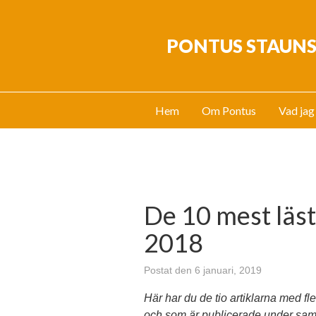
PONTUS STAUN
Hem
Om Pontus
Vad jag
De 10 mest läs
2018
Postat den 6 januari, 2019
Här har du de tio artiklarna med fl
och som är publicerade under sa