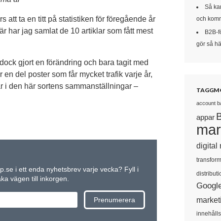
Så kan
rs att ta en titt på statistiken för föregående år
och komm
är har jag samlat de 10 artiklar som fått mest
B2B-f
gör så här
ag dock gjort en förändring och bara tagit med
 en del poster som får mycket trafik varje år,
år i den här sortens sammanställningar –
TAGGM
account b
appar
mar
digital
transform
up.se i ett enda nyhetsbrev varje vecka? Fyll i
distributi
a vägen till inkorgen.
Googl
market
innehåll