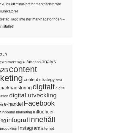
 AI bli ett trumfkort för marknadsförare
unikatörer
öretag, lägg inte ner marknadsföringen –
 istället!
OLN
analys
Amazon
ased marketing
AI
content
B2B
keting
content strategy
data
digitalt
 marknadsföring
digital
digital utveckling
ation
Facebook
e-handel
on
e
influencer
Inbound marketing
innehåll
infograf
ing
Instagram
internet
sproduktion