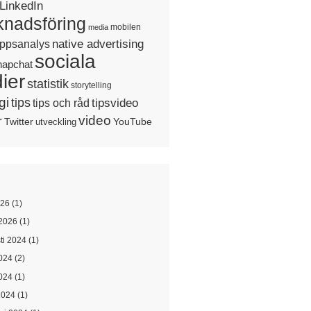
LinkedIn
nadsföring
mobilen
media
native advertising
ppsanalys
sociala
napchat
ier
statistik
storytelling
gi
tips
tipsvideo
tips och råd
video
r
Twitter
YouTube
utveckling
026
(1)
2026
(1)
ti 2024
(1)
2024
(2)
024
(1)
2024
(1)