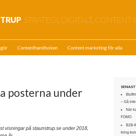
STRUP
STRATEGI, DIGITALT, CONTENT 
 gör
Contenthandboken
Content marketing för alla
SENAST
ta posterna under
Bluff
– Gå int
När k
FOMO
B2B-f
est visningar på staunstrup.se under 2018,
kring kon
mma år