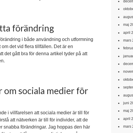
decem
oktob
augus
maj 2
atta förändring
april 
förändring i både användning och utformning
mars 
om det vid flera tillfällen. Det är en
febru
tt det gått bra för denna artikel tyder på att
janua
en.
decem
novem
oktob
er om sociala medier för
septe
augus
juni 
maj 2
e i villfarelsen att sociala medier är till för
april 
tå att nätverken är till för individer, att de
er snabba förändringar. Jag hoppas den här
mars 