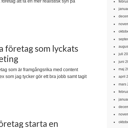
företag att få en mer realistisk syn på
febru
janua
decem
novem
oktob
septe
ka företag som lyckats
augus
juli 2
eting
juni 
maj 2
etag som är framgångsrika med content
ex som jag tycker gör ett bra jobb samt tagit
april 
mars 
febru
janua
decem
novem
företag starta en
oktob