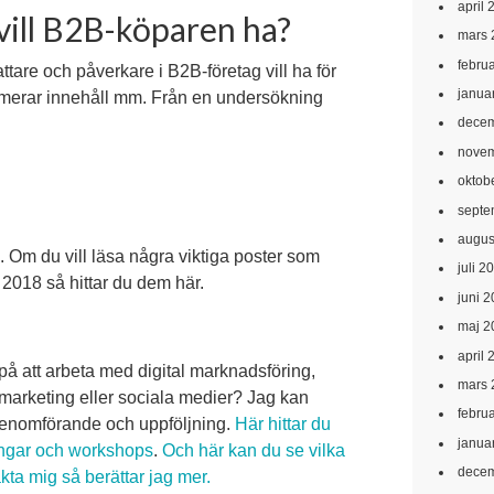
april 
 vill B2B-köparen ha?
mars 
febru
tare och påverkare i B2B-företag vill ha för
janua
sumerar innehåll mm. Från en undersökning
decem
novem
oktob
septe
augus
a. Om du vill läsa några viktiga poster som
juli 2
 2018 så hittar du dem här.
juni 
maj 2
april 
re på att arbeta med digital marknadsföring,
mars 
marketing eller sociala medier? Jag kan
febru
ll genomförande och uppföljning.
Här hittar du
janua
ingar och workshops
.
Och här kan du se vilka
decem
kta mig så berättar jag mer.