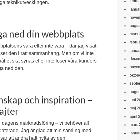
febru
pga teknikutvecklingen.
janua
novem
augus
nga ned din webbplats
mars 
febru
bbplatsens vara eller inte vara – där jag visat
janua
vi ser den i rätt sammanhang. Men om vi inte
decem
ållet ska synas eller inte löser våra kunders
novem
ga ned den.
oktob
septe
augus
unskap och inspiration –
juni 
ajter
maj 2
april 
e i dagens marknadsföring – vi behöver all
mars 
ppdaterade. Jag är glad att min samling med
janua
isar att andra haft nytta av den.