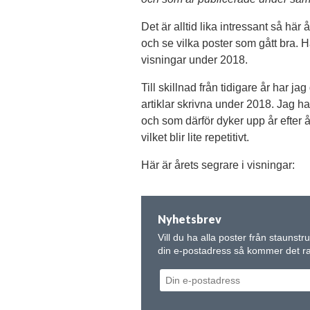
Det är alltid lika intressant så här å
och se vilka poster som gått bra. H
visningar under 2018.
Till skillnad från tidigare år har j
artiklar skrivna under 2018. Jag har
och som därför dyker upp år efter 
vilket blir lite repetitivt.
Här är årets segrare i visningar:
Nyhetsbrev
Vill du ha alla poster från staunstr
din e-postadress så kommer det rak