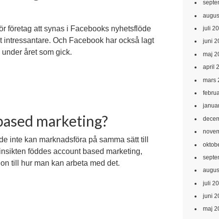
septe
augus
e för företag att synas i Facebooks nyhetsflöde
juli 2
allt intressantare. Och Facebook har också lagt
juni 
n under året som gick.
maj 2
april 
mars 
febru
janua
 based marketing?
decem
novem
t de inte kan marknadsföra på samma sätt till
oktob
 insikten föddes account based marketing,
septe
ion till hur man kan arbeta med det.
augus
juli 2
juni 
maj 2