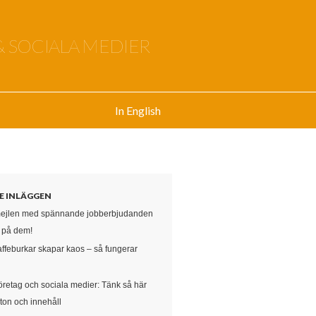
& SOCIALA MEDIER
In English
E INLÄGGEN
mejlen med spännande jobberbjudanden
e på dem!
affeburkar skapar kaos – så fungerar
öretag och sociala medier: Tänk så här
ton och innehåll