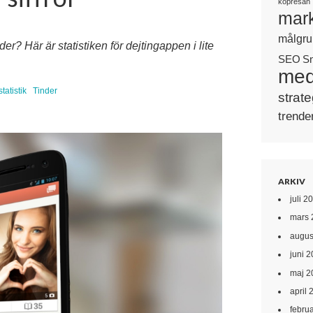
köpresan
mark
målgru
? Här är statistiken för dejtingappen i lite
SEO
S
med
statistik
Tinder
strate
trende
ARKIV
juli 2
mars 
augus
juni 
maj 2
april 
febru