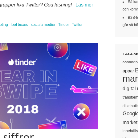
Så kan
upper fixa Twitter? God läsning!
Läs mer
och komm
B2B-f
eting
loot boxes
sociala medier
Tinder
Twitter
gör så här
TAGGM
account b
appar
mar
digital
transform
distributi
Googl
market
innehåll
 siffror