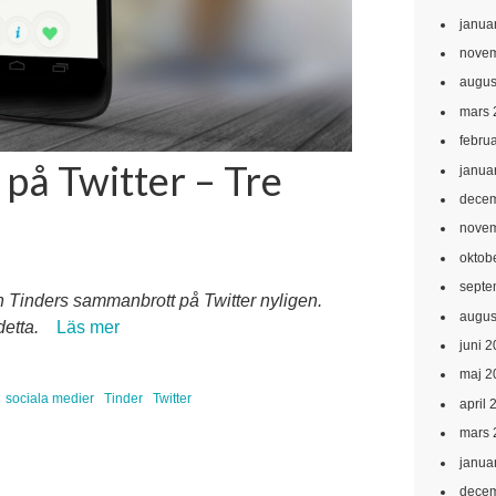
janua
novem
augus
mars 
febru
 på Twitter – Tre
janua
decem
novem
oktob
septe
n Tinders sammanbrott på Twitter nyligen.
augus
detta.
Läs mer
juni 
maj 2
sociala medier
Tinder
Twitter
april 
mars 
janua
decem