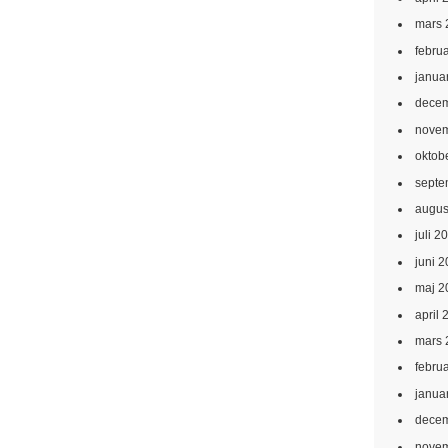
mars 
febru
janua
decem
novem
oktob
septe
augus
juli 2
juni 
maj 2
april 
mars 
febru
janua
decem
novem