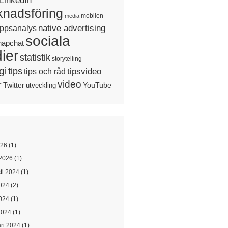
LinkedIn
nadsföring
mobilen
media
native advertising
ppsanalys
sociala
napchat
ier
statistik
storytelling
gi
tips
tipsvideo
tips och råd
video
r
Twitter
YouTube
utveckling
026
(1)
2026
(1)
ti 2024
(1)
2024
(2)
024
(1)
2024
(1)
ari 2024
(1)