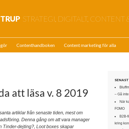
STRUP
STRATEGI, DIGITALT, CONTENT 
 gör
Contenthandboken
Content marketing för alla
SENAST
Bluff
da att läsa v. 8 2019
– Gå int
När k
FOMO
ssanta artiklar från senaste tiden, mest om
B2B-f
rknadsföring. Denna gång om att vara manager
kring kon
en Tinder-dejting?, Loot boxes skapar