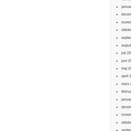
janua
decem
novem
oktob
septe
augus
juli 2
juni 
maj 2
april 
mars 
febru
janua
decem
novem
oktob
septe