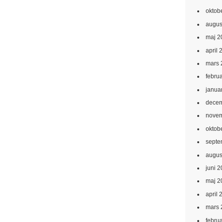
oktob
augus
maj 2
april 
mars 
febru
janua
decem
novem
oktob
septe
augus
juni 
maj 2
april 
mars 
febru