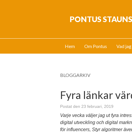
PONTUS STAUN
Hem
Om Pontus
Vad jag
BLOGGARKIV
Fyra länkar vär
Postat den 23 februari, 2019
Varje vecka väljer jag ut fyra intre
digital utveckling och digital ma
för influencers, Styr algoritmer äv