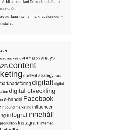
 AI bli ett trumfkort för marknadsförare
unikatörer
öretag, lägg inte ner marknadsföringen –
 istället!
OLN
analys
Amazon
ased marketing
AI
content
B2B
keting
content strategy
data
digitalt
 marknadsföring
digital
digital utveckling
ation
Facebook
e-handel
on
e
influencer
Inbound marketing
innehåll
infograf
ing
Instagram
internet
sproduktion