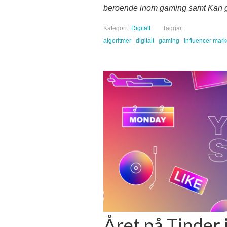
beroende inom gaming samt Kan gr
Kategori:
Digitalt
Taggar:
algoritmer
digitalt
gaming
influencer mark
Året på Tinder i