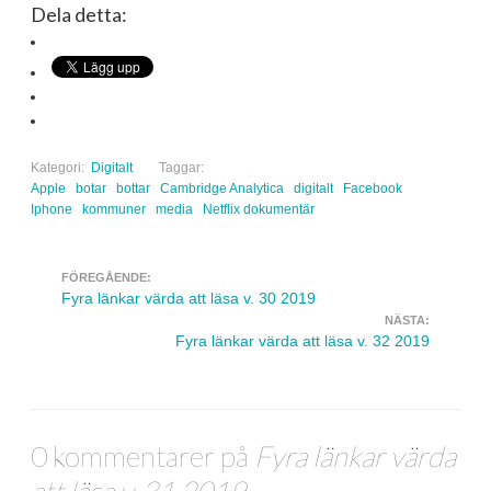
Dela detta:
Kategori:
Digitalt
Taggar:
Apple
botar
bottar
Cambridge Analytica
digitalt
Facebook
Iphone
kommuner
media
Netflix dokumentär
FÖREGÅENDE:
Navigera inlägg
Fyra länkar värda att läsa v. 30 2019
NÄSTA:
Fyra länkar värda att läsa v. 32 2019
0 kommentarer på
Fyra länkar värda
att läsa v. 31 2019