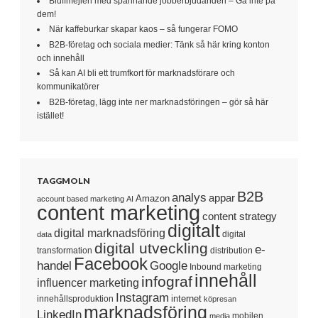
Bluffmejlen med spännande jobberbjudanden – Gå inte på
dem!
När kaffeburkar skapar kaos – så fungerar FOMO
B2B-företag och sociala medier: Tänk så här kring konton
och innehåll
Så kan AI bli ett trumfkort för marknadsförare och
kommunikatörer
B2B-företag, lägg inte ner marknadsföringen – gör så här
istället!
TAGGMOLN
B2B
analys
appar
Amazon
account based marketing
AI
content marketing
content strategy
digitalt
digital marknadsföring
digital
data
digital utveckling
e-
transformation
distribution
Facebook
handel
Google
Inbound marketing
innehåll
infograf
influencer marketing
Instagram
internet
innehållsproduktion
köpresan
marknadsföring
LinkedIn
mobilen
media