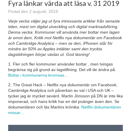
Fyra länkar värda att läsa v. 31 2019
Postat den 2 augusti, 2019
Varje vecka väljer jag ut fyra intressanta artiklar från senaste
tiden, mest om digital utveckling och digital marknadsföring.
Denna vecka: Kommuner vill använda mer bottar men lagen
är emot dem, Kritik mot Netflix nya dokumentär om Facebook
och Cambridge Analytica – men se den, iPhonen står för
mindre än 50% av Apples intäkter samt den tryckta
dagstidningen börjar växlas ut
. God läsning!
1. Fler och fler kommuner använder bottar , men tvingas
begränsa sig på grund av lagstiftning. Det vill de ändra på:
Bottar i kommunerna bromsas…
2. The Great Hack – Netflix nya dokumentär om Facebook,
Cambridge Analytica och påverkan av val i USA och UK –
tycker jag är mycket sevärd. Martin Jönsson på DN är inte lika
imponerad, och hans kritik har en del poänger även den. Se
dokumentären och läs Martins krönika:
Netflix-dokumentären
missar…