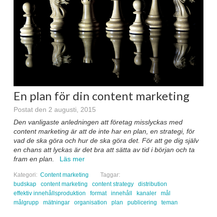
En plan för din content marketing
Postat den 2 augusti, 2015
Den vanligaste anledningen att företag misslyckas med
content marketing är att de inte har en plan, en strategi, för
vad de ska göra och hur de ska göra det. För att ge dig själv
en chans att lyckas är det bra att sätta av tid i början och ta
fram en plan.
Läs mer
Kategori:
Content marketing
Taggar:
budskap
content marketing
content strategy
distribution
effektiv innehållsproduktion
format
innehåll
kanaler
mål
målgrupp
mätningar
organisation
plan
publicering
teman