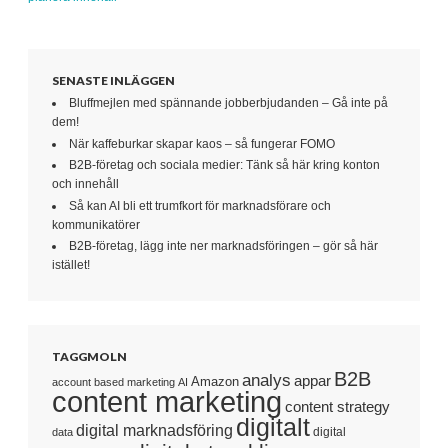
SENASTE INLÄGGEN
Bluffmejlen med spännande jobberbjudanden – Gå inte på
dem!
När kaffeburkar skapar kaos – så fungerar FOMO
B2B-företag och sociala medier: Tänk så här kring konton
och innehåll
Så kan AI bli ett trumfkort för marknadsförare och
kommunikatörer
B2B-företag, lägg inte ner marknadsföringen – gör så här
istället!
TAGGMOLN
B2B
analys
appar
Amazon
account based marketing
AI
content marketing
content strategy
digitalt
digital marknadsföring
digital
data