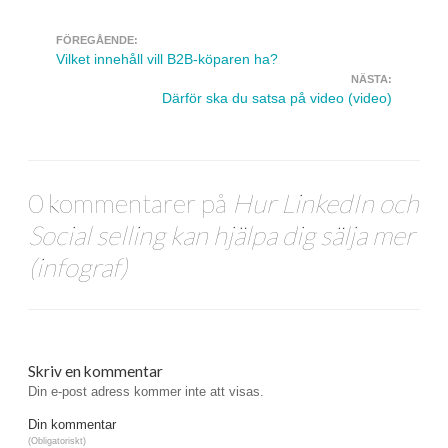
FÖREGÅENDE:
Navigera inlägg
Vilket innehåll vill B2B-köparen ha?
NÄSTA:
Därför ska du satsa på video (video)
0 kommentarer på
Hur LinkedIn och
Social selling kan hjälpa dig sälja mer
(infograf)
Skriv en kommentar
Din e-post adress kommer inte att visas.
Din kommentar
(Obligatoriskt)