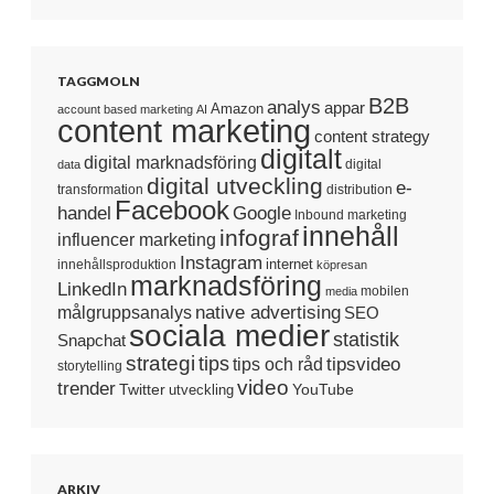
TAGGMOLN
B2B
analys
appar
Amazon
account based marketing
AI
content marketing
content strategy
digitalt
digital marknadsföring
digital
data
digital utveckling
e-
transformation
distribution
Facebook
handel
Google
Inbound marketing
innehåll
infograf
influencer marketing
Instagram
internet
innehållsproduktion
köpresan
marknadsföring
LinkedIn
mobilen
media
native advertising
målgruppsanalys
SEO
sociala medier
statistik
Snapchat
strategi
tips
tipsvideo
tips och råd
storytelling
video
trender
Twitter
YouTube
utveckling
ARKIV