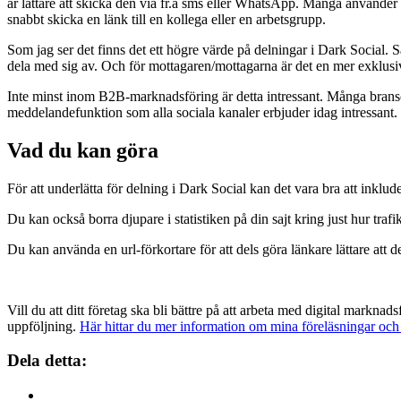
är lättare att skicka den via fr.a sms eller WhatsApp. Många använder in
snabbt skicka en länk till en kollega eller en arbetsgrupp.
Som jag ser det finns det ett högre värde på delningar i Dark Social. S
dela med sig av. Och för mottagaren/mottagarna är det en mer exklusiv lä
Inte minst inom B2B-marknadsföring är detta intressant. Många bransche
meddelandefunktion som alla sociala kanaler erbjuder idag intressant. I
Vad du kan göra
För att underlätta för delning i Dark Social kan det vara bra att inklud
Du kan också borra djupare i statistiken på din sajt kring just hur trafiken
Du kan använda en url-förkortare för att dels göra länkare lättare att 
Vill du att ditt företag ska bli bättre på att arbeta med digital markna
uppföljning.
Här hittar du mer information om mina föreläsningar oc
Dela detta: