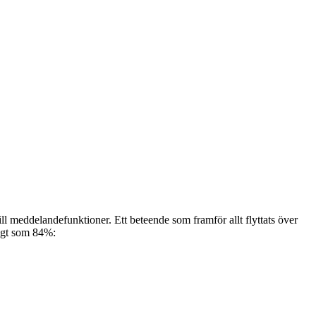
ill meddelandefunktioner. Ett beteende som framför allt flyttats över
högt som 84%: