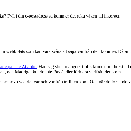
ecka? Fyll i din e-postadress så kommer det raka vägen till inkorgen.
ill din webbplats som kan vara svåra att säga varifrån den kommer. Då är 
ade på The Atlantic.
Han såg stora mängder trafik komma in direkt till e
jten, och Madrigal kunde inte förstå eller förklara varifrån den kom.
eskriva vad det var och varifrån trafiken kom. Och när de forskade vid