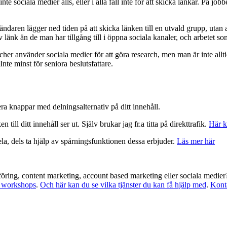
te sociala medier alls, eller i alla fall inte för att skicka länkar. På j
ändaren lägger ned tiden på att skicka länken till en utvald grupp, utan
nk än de man har tillgång till i öppna sociala kanaler, och arbetet som la
r använder sociala medier för att göra research, men man är inte alltid
nte minst för seniora beslutsfattare.
era knappar med delningsalternativ på ditt innehåll.
 till ditt innehåll ser ut. Själv brukar jag fr.a titta på direkttrafik.
Här k
dela, dels ta hjälp av spårningsfunktionen dessa erbjuder.
Läs mer här
dsföring, content marketing, account based marketing eller sociala medier
h workshops
.
Och här kan du se vilka tjänster du kan få hjälp med
.
Konta