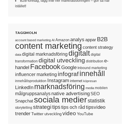
B2B-företag, lägg inte ner marknadsföringen – gör så här
istället!
TAGGMOLN
B2B
analys
appar
Amazon
account based marketing
AI
content marketing
content strategy
digitalt
digital marknadsföring
digital
data
digital utveckling
e-
transformation
distribution
Facebook
handel
Google
Inbound marketing
innehåll
infograf
influencer marketing
Instagram
internet
innehållsproduktion
köpresan
marknadsföring
LinkedIn
mobilen
media
native advertising
målgruppsanalys
SEO
sociala medier
statistik
Snapchat
strategi
tips
tipsvideo
tips och råd
storytelling
video
trender
Twitter
YouTube
utveckling