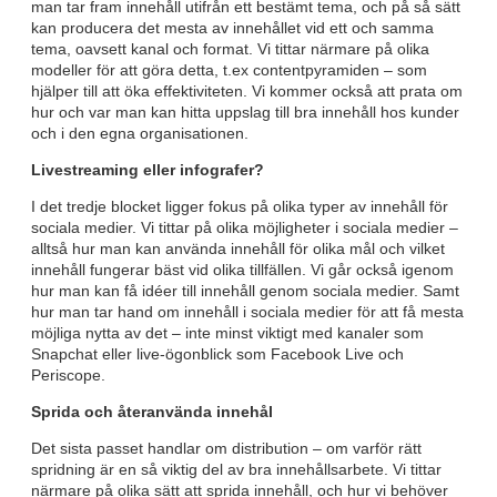
man tar fram innehåll utifrån ett bestämt tema, och på så sätt
kan producera det mesta av innehållet vid ett och samma
tema, oavsett kanal och format. Vi tittar närmare på olika
modeller för att göra detta, t.ex contentpyramiden – som
hjälper till att öka effektiviteten. Vi kommer också att prata om
hur och var man kan hitta uppslag till bra innehåll hos kunder
och i den egna organisationen.
Livestreaming eller infografer?
I det tredje blocket ligger fokus på olika typer av innehåll för
sociala medier. Vi tittar på olika möjligheter i sociala medier –
alltså hur man kan använda innehåll för olika mål och vilket
innehåll fungerar bäst vid olika tillfällen. Vi går också igenom
hur man kan få idéer till innehåll genom sociala medier. Samt
hur man tar hand om innehåll i sociala medier för att få mesta
möjliga nytta av det – inte minst viktigt med kanaler som
Snapchat eller live-ögonblick som Facebook Live och
Periscope.
Sprida och återanvända innehål
Det sista passet handlar om distribution – om varför rätt
spridning är en så viktig del av bra innehållsarbete. Vi tittar
närmare på olika sätt att sprida innehåll, och hur vi behöver