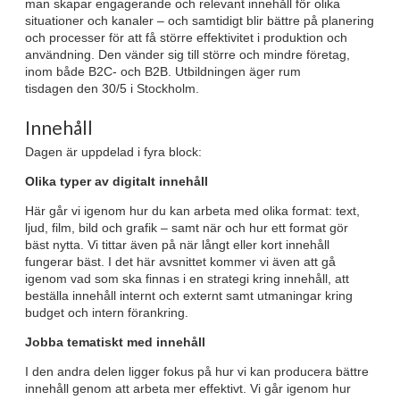
man skapar engagerande och relevant innehåll för olika
situationer och kanaler – och samtidigt blir bättre på planering
och processer för att få större effektivitet i produktion och
användning. Den vänder sig till större och mindre företag,
inom både B2C- och B2B. Utbildningen äger rum
tisdagen den 30/5 i Stockholm.
Innehåll
Dagen är uppdelad i fyra block:
Olika typer av digitalt innehåll
Här går vi igenom hur du kan arbeta med olika format: text,
ljud, film, bild och grafik – samt när och hur ett format gör
bäst nytta. Vi tittar även på när långt eller kort innehåll
fungerar bäst. I det här avsnittet kommer vi även att gå
igenom vad som ska finnas i en strategi kring innehåll, att
beställa innehåll internt och externt samt utmaningar kring
budget och intern förankring.
Jobba tematiskt med innehåll
I den andra delen ligger fokus på hur vi kan producera bättre
innehåll genom att arbeta mer effektivt. Vi går igenom hur