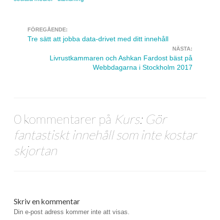
FÖREGÅENDE:
Navigera inlägg
Tre sätt att jobba data-drivet med ditt innehåll
NÄSTA:
Livrustkammaren och Ashkan Fardost bäst på
Webbdagarna i Stockholm 2017
0 kommentarer på
Kurs: Gör
fantastiskt innehåll som inte kostar
skjortan
Skriv en kommentar
Din e-post adress kommer inte att visas.