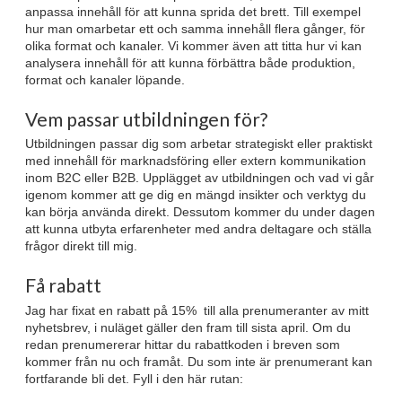
anpassa innehåll för att kunna sprida det brett. Till exempel
hur man omarbetar ett och samma innehåll flera gånger, för
olika format och kanaler. Vi kommer även att titta hur vi kan
analysera innehåll för att kunna förbättra både produktion,
format och kanaler löpande.
Vem passar utbildningen för?
Utbildningen passar dig som arbetar strategiskt eller praktiskt
med innehåll för marknadsföring eller extern kommunikation
inom B2C eller B2B. Upplägget av utbildningen och vad vi går
igenom kommer att ge dig en mängd insikter och verktyg du
kan börja använda direkt. Dessutom kommer du under dagen
att kunna utbyta erfarenheter med andra deltagare och ställa
frågor direkt till mig.
Få rabatt
Jag har fixat en rabatt på 15% till alla prenumeranter av mitt
nyhetsbrev, i nuläget gäller den fram till sista april. Om du
redan prenumererar hittar du rabattkoden i breven som
kommer från nu och framåt. Du som inte är prenumerant kan
fortfarande bli det. Fyll i den här rutan: