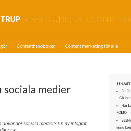
STRUP
STRATEGI, DIGITALT, CONTENT 
 gör
Contenthandboken
Content marketing för alla
SENAST
 sociala medier
Bluff
– Gå int
När k
FOMO
B2B-f
a använder sociala medier? En ny infograf
kring kon
ått fram.