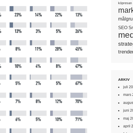
köpresan
mark
målgru
SEO
S
med
strate
trende
ARKIV
juli 2
mars 
augus
juni 
maj 2
april 