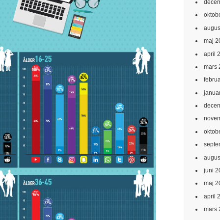
decem
oktob
augus
maj 2
april 
mars 
febru
janua
decem
novem
oktob
septe
augus
juni 
maj 2
april 
mars 