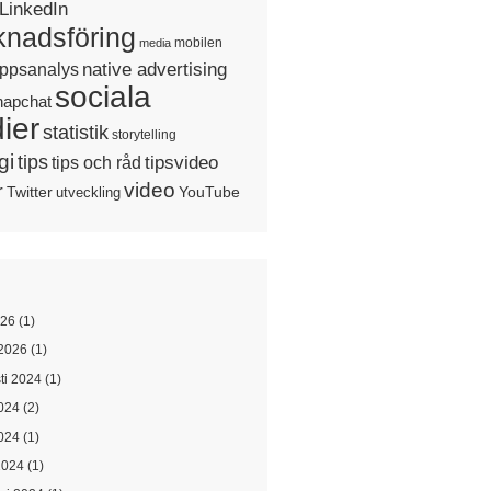
LinkedIn
nadsföring
mobilen
media
native advertising
ppsanalys
sociala
napchat
ier
statistik
storytelling
gi
tips
tipsvideo
tips och råd
video
r
Twitter
YouTube
utveckling
026
(1)
2026
(1)
ti 2024
(1)
2024
(2)
024
(1)
2024
(1)