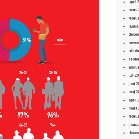
april 
mars 
febru
janua
decem
novem
oktob
septe
augus
juli 2
juni 
maj 2
april 
mars 
febru
janua
decem