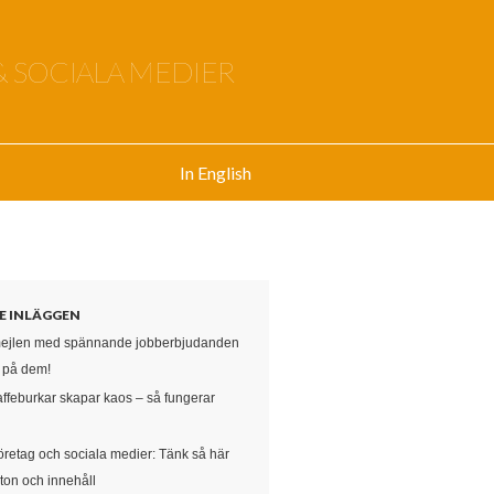
& SOCIALA MEDIER
In English
E INLÄGGEN
mejlen med spännande jobberbjudanden
e på dem!
affeburkar skapar kaos – så fungerar
öretag och sociala medier: Tänk så här
ton och innehåll