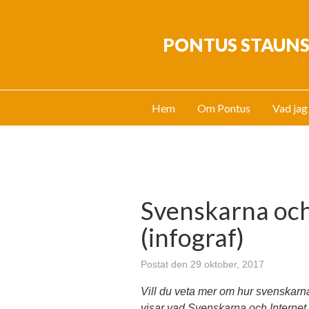
PONTUS STAUN
Hem
Om Pontus
Vad jag
Svenskarna och
(infograf)
Postat den 29 oktober, 2017
Vill du veta mer om hur svenskarn
visar vad Svenskarna och Internet f