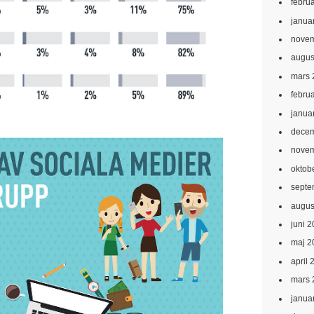
febru
janua
novem
augus
mars 
febru
janua
decem
novem
oktob
septe
augus
juni 
maj 2
april 
mars 
janua