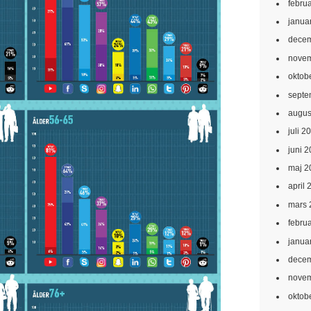
febru
janua
decem
novem
oktob
septe
augus
juli 2
juni 
maj 2
april 
mars 
febru
janua
decem
novem
oktob