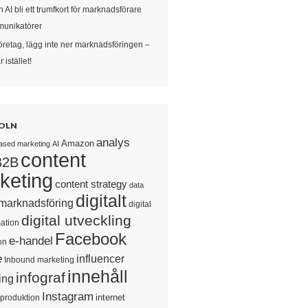
 AI bli ett trumfkort för marknadsförare
unikatörer
öretag, lägg inte ner marknadsföringen –
 istället!
OLN
analys
Amazon
ased marketing
AI
content
B2B
keting
content strategy
data
digitalt
 marknadsföring
digital
digital utveckling
ation
Facebook
e-handel
on
e
influencer
Inbound marketing
innehåll
infograf
ing
Instagram
internet
sproduktion