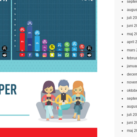
septe
augus
juli 2
juni 
maj 2
april 
mars 
febru
janua
decem
novem
oktob
septe
augus
juli 2
juni 
maj 2