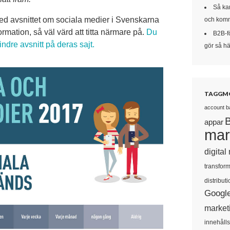
Så kan
 ned avsnittet om sociala medier i Svenskarna
och komm
mation, så väl värd att titta närmare på.
Du
B2B-f
ndre avsnitt på deras sajt.
gör så här
TAGGM
account b
appar
mar
digital
transform
distributi
Googl
market
innehåll