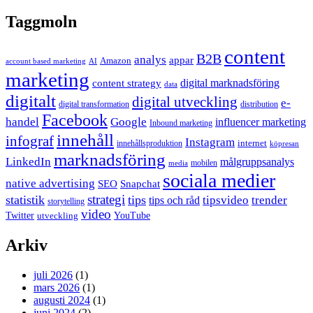
Taggmoln
content
B2B
analys
appar
Amazon
account based marketing
AI
marketing
content strategy
digital marknadsföring
data
digitalt
digital utveckling
e-
digital transformation
distribution
Facebook
handel
Google
influencer marketing
Inbound marketing
innehåll
infograf
Instagram
internet
innehållsproduktion
köpresan
marknadsföring
LinkedIn
målgruppsanalys
mobilen
media
sociala medier
native advertising
SEO
Snapchat
strategi
statistik
tips
tipsvideo
trender
tips och råd
storytelling
video
Twitter
YouTube
utveckling
Arkiv
juli 2026
(1)
mars 2026
(1)
augusti 2024
(1)
juni 2024
(2)