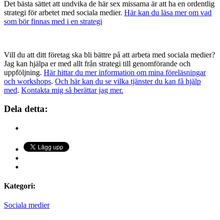
Det bästa sättet att undvika de här sex missarna är att ha en ordentlig
strategi för arbetet med sociala medier.
Här kan du läsa mer om vad
som bör finnas med i en strategi
Vill du att ditt företag ska bli bättre på att arbeta med sociala medier?
Jag kan hjälpa er med allt från strategi till genomförande och
uppföljning.
Här hittar du mer information om mina föreläsningar
och workshops
.
Och här kan du se vilka tjänster du kan få hjälp
med
.
Kontakta mig så berättar jag mer.
Dela detta:
Kategori:
Sociala medier