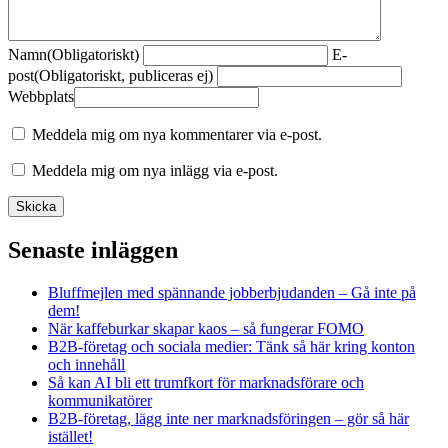
Namn
(Obligatoriskt)
E-
post
(Obligatoriskt, publiceras ej)
Webbplats
Meddela mig om nya kommentarer via e-post.
Meddela mig om nya inlägg via e-post.
Senaste inläggen
Bluffmejlen med spännande jobberbjudanden – Gå inte på
dem!
När kaffeburkar skapar kaos – så fungerar FOMO
B2B-företag och sociala medier: Tänk så här kring konton
och innehåll
Så kan AI bli ett trumfkort för marknadsförare och
kommunikatörer
B2B-företag, lägg inte ner marknadsföringen – gör så här
istället!