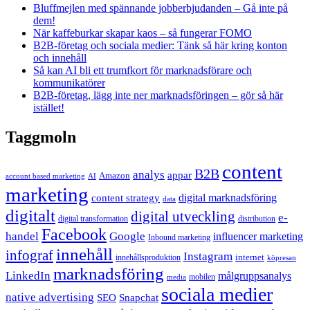
Bluffmejlen med spännande jobberbjudanden – Gå inte på
dem!
När kaffeburkar skapar kaos – så fungerar FOMO
B2B-företag och sociala medier: Tänk så här kring konton
och innehåll
Så kan AI bli ett trumfkort för marknadsförare och
kommunikatörer
B2B-företag, lägg inte ner marknadsföringen – gör så här
istället!
Taggmoln
content
B2B
analys
appar
Amazon
account based marketing
AI
marketing
content strategy
digital marknadsföring
data
digitalt
digital utveckling
e-
digital transformation
distribution
Facebook
handel
Google
influencer marketing
Inbound marketing
innehåll
infograf
Instagram
internet
innehållsproduktion
köpresan
marknadsföring
LinkedIn
målgruppsanalys
mobilen
media
sociala medier
native advertising
SEO
Snapchat