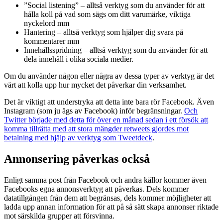
”Social listening” – alltså verktyg som du använder för att
hålla koll på vad som sägs om ditt varumärke, viktiga
nyckelord mm
Hantering – alltså verktyg som hjälper dig svara på
kommentarer mm
Innehållsspridning – alltså verktyg som du använder för att
dela innehåll i olika sociala medier.
Om du använder någon eller några av dessa typer av verktyg är det
värt att kolla upp hur mycket det påverkar din verksamhet.
Det är viktigt att understryka att detta inte bara rör Facebook. Även
Instagram (som ju ägs av Facebook) inför begränsningar.
Och
Twitter började med detta för över en månad sedan i ett försök att
komma tillrätta med att stora mängder retweets gjordes mot
betalning med hjälp av verktyg som Tweetdeck
.
Annonsering påverkas också
Enligt samma post från Facebook och andra källor kommer även
Facebooks egna annonsverktyg att påverkas. Dels kommer
datatillgången från dem att begränsas, dels kommer möjligheter att
ladda upp annan information för att på så sätt skapa annonser riktade
mot särskilda grupper att försvinna.