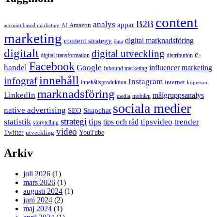
content
B2B
analys
appar
Amazon
account based marketing
AI
marketing
content strategy
digital marknadsföring
data
digitalt
digital utveckling
e-
digital transformation
distribution
Facebook
handel
Google
influencer marketing
Inbound marketing
innehåll
infograf
Instagram
internet
innehållsproduktion
köpresan
marknadsföring
LinkedIn
målgruppsanalys
mobilen
media
sociala medier
native advertising
SEO
Snapchat
strategi
statistik
tips
tipsvideo
trender
tips och råd
storytelling
video
Twitter
YouTube
utveckling
Arkiv
juli 2026
(1)
mars 2026
(1)
augusti 2024
(1)
juni 2024
(2)
maj 2024
(1)