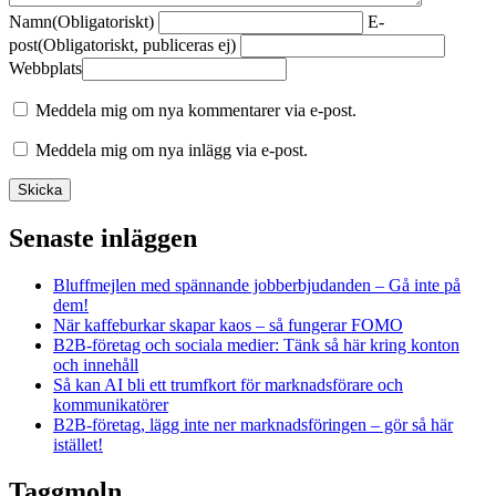
Namn
(Obligatoriskt)
E-
post
(Obligatoriskt, publiceras ej)
Webbplats
Meddela mig om nya kommentarer via e-post.
Meddela mig om nya inlägg via e-post.
Senaste inläggen
Bluffmejlen med spännande jobberbjudanden – Gå inte på
dem!
När kaffeburkar skapar kaos – så fungerar FOMO
B2B-företag och sociala medier: Tänk så här kring konton
och innehåll
Så kan AI bli ett trumfkort för marknadsförare och
kommunikatörer
B2B-företag, lägg inte ner marknadsföringen – gör så här
istället!
Taggmoln