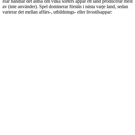
Här handlar det alltså om vilka sorters appar ett land producerar mest
av (inte använder). Spel dominerar förstås i nästa varje land, sedan
varierar det mellan affärs-, utbildnings- eller livsstilsappar: