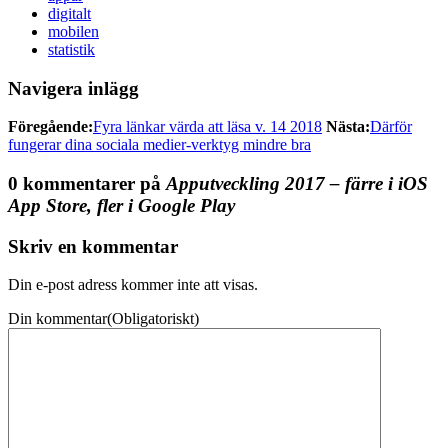
digitalt
mobilen
statistik
Navigera inlägg
Föregående:
Fyra länkar värda att läsa v. 14 2018
Nästa:
Därför
fungerar dina sociala medier-verktyg mindre bra
0 kommentarer på
Apputveckling 2017 – färre i iOS
App Store, fler i Google Play
Skriv en kommentar
Din e-post adress kommer inte att visas.
Din kommentar
(Obligatoriskt)