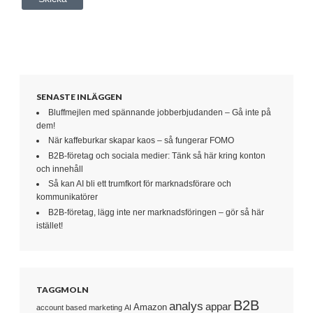
SENASTE INLÄGGEN
Bluffmejlen med spännande jobberbjudanden – Gå inte på
dem!
När kaffeburkar skapar kaos – så fungerar FOMO
B2B-företag och sociala medier: Tänk så här kring konton
och innehåll
Så kan AI bli ett trumfkort för marknadsförare och
kommunikatörer
B2B-företag, lägg inte ner marknadsföringen – gör så här
istället!
TAGGMOLN
B2B
analys
appar
Amazon
account based marketing
AI