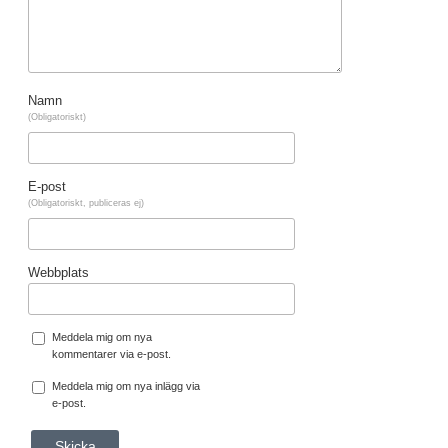
Namn
(Obligatoriskt)
E-post
(Obligatoriskt, publiceras ej)
Webbplats
Meddela mig om nya
kommentarer via e-post.
Meddela mig om nya inlägg via
e-post.