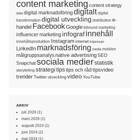
content marketing
content strategy
digitalt
digital marknadsföring
digital
data
digital utveckling
e-
transformation
distribution
Facebook
handel
Google
Inbound marketing
innehåll
infograf
influencer marketing
Instagram
internet
innehållsproduktion
köpresan
marknadsföring
LinkedIn
mobilen
media
native advertising
målgruppsanalys
SEO
sociala medier
statistik
Snapchat
strategi
tips
tipsvideo
tips och råd
storytelling
video
trender
Twitter
YouTube
utveckling
ARKIV
juli 2026
(1)
mars 2026
(1)
augusti 2024
(1)
juni 2024
(2)
maj 2024
(1)