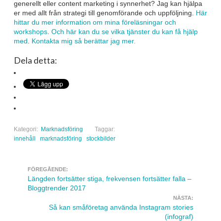
generellt eller content marketing i synnerhet? Jag kan hjälpa
er med allt från strategi till genomförande och uppföljning.
Här
hittar du mer information om mina föreläsningar och
workshops
.
Och här kan du se vilka tjänster du kan få hjälp
med
.
Kontakta mig så berättar jag mer.
Dela detta:
Kategori:
Marknadsföring
Taggar:
innehåll
marknadsföring
stockbilder
FÖREGÅENDE:
Navigera inlägg
Längden fortsätter stiga, frekvensen fortsätter falla –
Bloggtrender 2017
NÄSTA:
Så kan småföretag använda Instagram stories
(infograf)