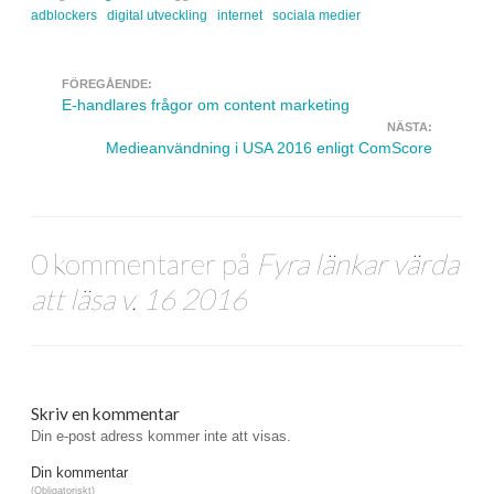
adblockers
digital utveckling
internet
sociala medier
FÖREGÅENDE:
Navigera inlägg
E-handlares frågor om content marketing
NÄSTA:
Medieanvändning i USA 2016 enligt ComScore
0 kommentarer på
Fyra länkar värda
att läsa v. 16 2016
Skriv en kommentar
Din e-post adress kommer inte att visas.
Din kommentar
(Obligatoriskt)