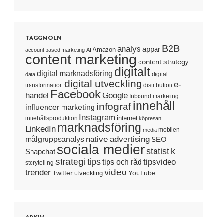
TAGGMOLN
B2B
analys
appar
Amazon
account based marketing
AI
content marketing
content strategy
digitalt
digital marknadsföring
digital
data
digital utveckling
e-
transformation
distribution
Facebook
handel
Google
Inbound marketing
innehåll
infograf
influencer marketing
Instagram
internet
innehållsproduktion
köpresan
marknadsföring
LinkedIn
mobilen
media
native advertising
målgruppsanalys
SEO
sociala medier
statistik
Snapchat
strategi
tips
tipsvideo
tips och råd
storytelling
video
trender
Twitter
YouTube
utveckling
ARKIV