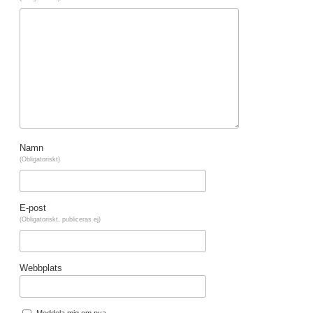
Namn
(Obligatoriskt)
E-post
(Obligatoriskt, publiceras ej)
Webbplats
Meddela mig om nya