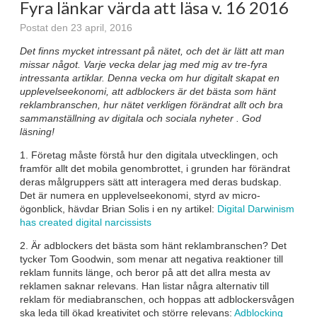
Fyra länkar värda att läsa v. 16 2016
Postat den 23 april, 2016
Det finns mycket intressant på nätet, och det är lätt att man
missar något. Varje vecka delar jag med mig av tre-fyra
intressanta artiklar. Denna vecka om hur digitalt skapat en
upplevelseekonomi, att adblockers är det bästa som hänt
reklambranschen, hur nätet verkligen förändrat allt och bra
sammanställning av digitala och sociala nyheter . God
läsning!
1. Företag måste förstå hur den digitala utvecklingen, och
framför allt det mobila genombrottet, i grunden har förändrat
deras målgruppers sätt att interagera med deras budskap.
Det är numera en upplevelseekonomi, styrd av micro-
ögonblick, hävdar Brian Solis i en ny artikel:
Digital Darwinism
has created digital narcissists
2. Är adblockers det bästa som hänt reklambranschen? Det
tycker Tom Goodwin, som menar att negativa reaktioner till
reklam funnits länge, och beror på att det allra mesta av
reklamen saknar relevans. Han listar några alternativ till
reklam för mediabranschen, och hoppas att adblockersvågen
ska leda till ökad kreativitet och större relevans:
Adblocking