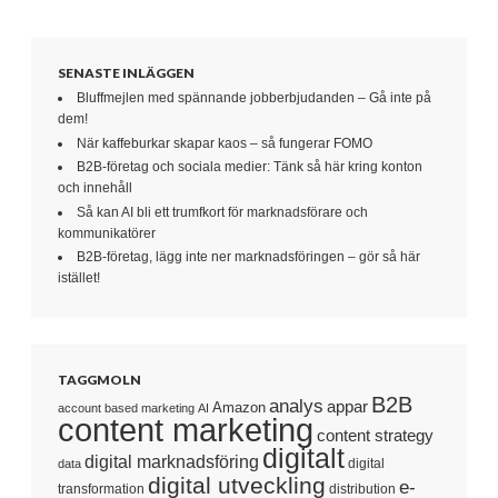
SENASTE INLÄGGEN
Bluffmejlen med spännande jobberbjudanden – Gå inte på
dem!
När kaffeburkar skapar kaos – så fungerar FOMO
B2B-företag och sociala medier: Tänk så här kring konton
och innehåll
Så kan AI bli ett trumfkort för marknadsförare och
kommunikatörer
B2B-företag, lägg inte ner marknadsföringen – gör så här
istället!
TAGGMOLN
B2B
analys
appar
Amazon
account based marketing
AI
content marketing
content strategy
digitalt
digital marknadsföring
digital
data
digital utveckling
e-
transformation
distribution