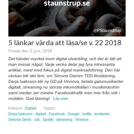
5 länkar värda att läsa/se v. 22 2018
Postat den 2 juni, 2018
Det händer mycket inom digital utveckling, och det är lätt att
man missar något. Varje vecka delar jag fyra intressanta
artiklar, mest med fokus på digital marknadsföring. Den här
veckan blir det fem, om Simone Giertzs TED-föreläsning,
Darja Isaksson blir ny GD på Vinnova, betala gatumusikanter
digitalt, streaming nu största inkomstkällan i musikindustrin
samt medier ser mindre Facebooktrafik men mer från sök i
mobilen. God läsning!
Läs mer
Kategori:
Digitalt
Taggar:
Darja Isaksson
digitalt
Facebook
Google
izettle
kontanter
Simone Giertz
sök
Spotify
streaming
Vinnova