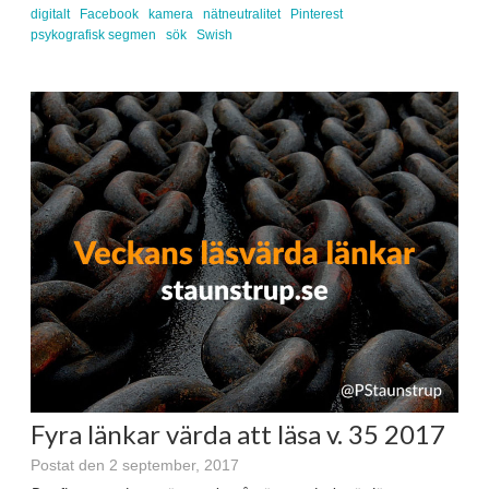
digitalt
Facebook
kamera
nätneutralitet
Pinterest
psykografisk segmen
sök
Swish
Fyra länkar värda att läsa v. 35 2017
Postat den 2 september, 2017