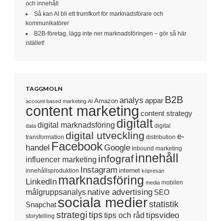
och innehåll
Så kan AI bli ett trumfkort för marknadsförare och
kommunikatörer
B2B-företag, lägg inte ner marknadsföringen – gör så här
istället!
TAGGMOLN
B2B
analys
appar
Amazon
account based marketing
AI
content marketing
content strategy
digitalt
digital marknadsföring
digital
data
digital utveckling
e-
transformation
distribution
Facebook
handel
Google
Inbound marketing
innehåll
infograf
influencer marketing
Instagram
internet
innehållsproduktion
köpresan
marknadsföring
LinkedIn
mobilen
media
native advertising
målgruppsanalys
SEO
sociala medier
statistik
Snapchat
strategi
tips
tipsvideo
tips och råd
storytelling