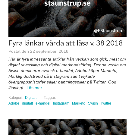
Fyra länkar värda att läsa v. 38 2018
Postat den 22 september, 2018
Här är fyra intressanta artiklar från veckan som gick, mest om
digital utveckling och digital marknadsföring. Denna vecka om
Swish dominerar svensk e-handel, Adobe köper Marketo,
Märklig dödstrend på Instagram samt fejkade
övergreppshistorier säljer bantningspiller på Twitter God
läsning!
Läs mer
Kategori:
Digitalt
Taggar:
Adobe
digitalt
e-handel
Instagram
Marketo
Swish
Twitter