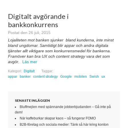
Digitalt avgörande i
bankkonkurrens
Postat den 26 juli, 2015
Lojaliteten mot banken sjunker bland kunderna, inte minst
bland ungdomar. Samtidigt blir appar och andra digitala
tjänster allt viktigare som konkurrensmedel för bankerna.
Framöver kan bra UX och content strategy vara det som
avgör.
Läs mer
Kategori:
Digitalt
Taggar:
appar
banker
content strategy
Google
mobilen
Swish
ux
SENASTE INLÄGGEN
Bluffmejlen med spännande jobberbjudanden – Gå inte på
dem!
När kaffeburkar skapar kaos – så fungerar FOMO
B2B-företag och sociala medier: Tänk så här kring konton