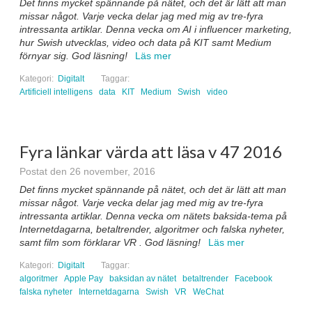
Det finns mycket spännande på nätet, och det är lätt att man
missar något. Varje vecka delar jag med mig av tre-fyra
intressanta artiklar. Denna vecka om AI i influencer marketing,
hur Swish utvecklas, video och data på KIT samt Medium
förnyar sig. God läsning!
Läs mer
Kategori:
Digitalt
Taggar:
Artificiell intelligens
data
KIT
Medium
Swish
video
Fyra länkar värda att läsa v 47 2016
Postat den 26 november, 2016
Det finns mycket spännande på nätet, och det är lätt att man
missar något. Varje vecka delar jag med mig av tre-fyra
intressanta artiklar. Denna vecka om nätets baksida-tema på
Internetdagarna, betaltrender, algoritmer och falska nyheter,
samt film som förklarar VR . God läsning!
Läs mer
Kategori:
Digitalt
Taggar:
algoritmer
Apple Pay
baksidan av nätet
betaltrender
Facebook
falska nyheter
Internetdagarna
Swish
VR
WeChat