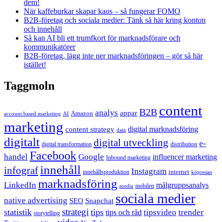
dem!
När kaffeburkar skapar kaos – så fungerar FOMO
B2B-företag och sociala medier: Tänk så här kring konton
och innehåll
Så kan AI bli ett trumfkort för marknadsförare och
kommunikatörer
B2B-företag, lägg inte ner marknadsföringen – gör så här
istället!
Taggmoln
content
B2B
analys
appar
Amazon
account based marketing
AI
marketing
content strategy
digital marknadsföring
data
digitalt
digital utveckling
e-
digital transformation
distribution
Facebook
handel
Google
influencer marketing
Inbound marketing
innehåll
infograf
Instagram
internet
innehållsproduktion
köpresan
marknadsföring
LinkedIn
målgruppsanalys
mobilen
media
sociala medier
native advertising
SEO
Snapchat
strategi
statistik
tips
tipsvideo
trender
tips och råd
storytelling