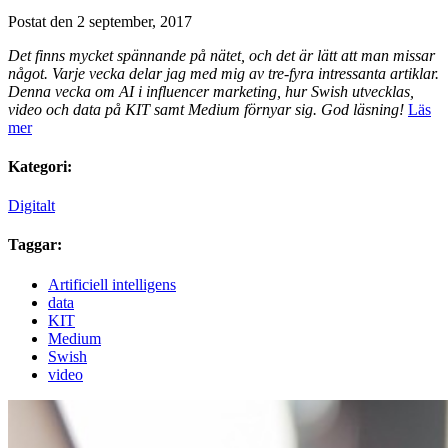
Postat den 2 september, 2017
Det finns mycket spännande på nätet, och det är lätt att man missar
något. Varje vecka delar jag med mig av tre-fyra intressanta artiklar.
Denna vecka om AI i influencer marketing, hur Swish utvecklas,
video och data på KIT samt Medium förnyar sig. God läsning!
Läs
mer
Kategori:
Digitalt
Taggar:
Artificiell intelligens
data
KIT
Medium
Swish
video