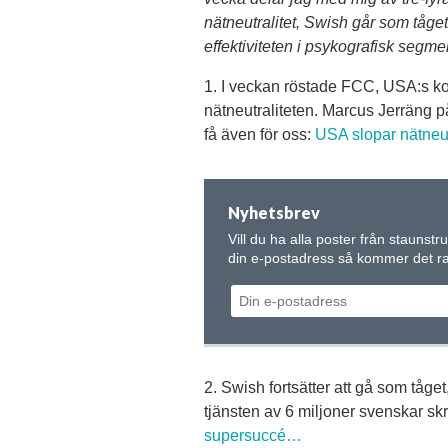
nätneutralitet, Swish går som tåge
effektiviteten i psykografisk segme
1. I veckan röstade FCC, USA:s ko
nätneutraliteten. Marcus Jerräng 
få även för oss:
USA slopar nätneutr
Nyhetsbrev
Vill du ha alla poster från staunstr
din e-postadress så kommer det rak
2. Swish fortsätter att gå som tåg
tjänsten av 6 miljoner svenskar sk
supersuccé…