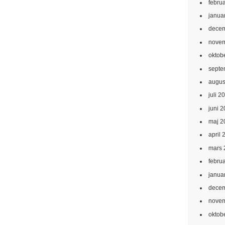
febru
janua
decem
novem
oktob
septe
augus
juli 2
juni 
maj 2
april 
mars 
febru
janua
decem
novem
oktob