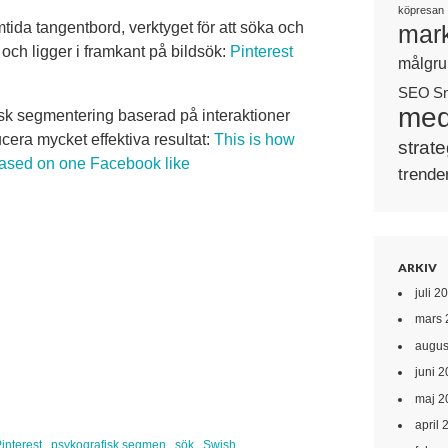
köpresan
tida tangentbord, verktyget för att söka och
mark
t och ligger i framkant på bildsök:
Pinterest
målgru
SEO
S
med
fisk segmentering baserad på interaktioner
era mycket effektiva resultat:
This is how
strate
ased on one Facebook like
trende
ARKIV
juli 2
mars 
augus
juni 
maj 2
april 
interest
psykografisk segmen
sök
Swish