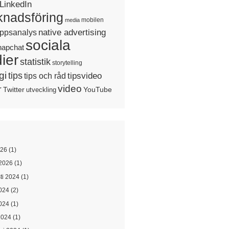
LinkedIn
nadsföring
mobilen
media
native advertising
ppsanalys
sociala
napchat
ier
statistik
storytelling
gi
tips
tipsvideo
tips och råd
video
r
Twitter
YouTube
utveckling
026
(1)
2026
(1)
ti 2024
(1)
2024
(2)
024
(1)
2024
(1)