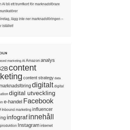
 AI bli ett trumfkort för marknadsförare
unikatörer
öretag, lägg inte ner marknadsföringen –
 istället!
OLN
analys
Amazon
ased marketing
AI
content
B2B
keting
content strategy
data
digitalt
 marknadsföring
digital
digital utveckling
ation
Facebook
e-handel
on
e
influencer
Inbound marketing
innehåll
infograf
ing
Instagram
internet
sproduktion