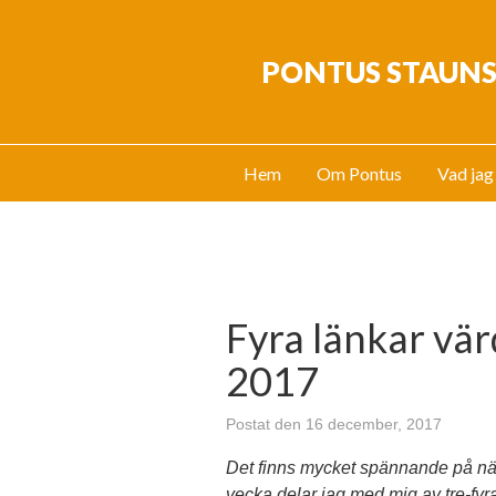
PONTUS STAUN
Hem
Om Pontus
Vad jag
Fyra länkar värd
2017
Postat den 16 december, 2017
Det finns mycket spännande på näte
vecka delar jag med mig av tre-fyr