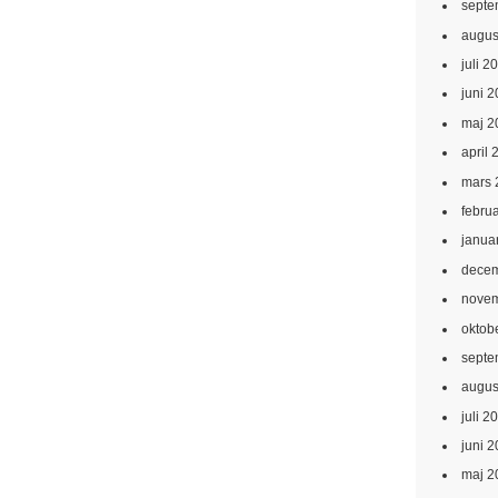
septe
augus
juli 2
juni 
maj 2
april 
mars 
febru
janua
decem
novem
oktob
septe
augus
juli 2
juni 
maj 2