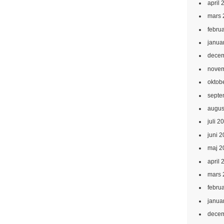
april 
mars 
febru
janua
decem
novem
oktob
septe
augus
juli 2
juni 
maj 2
april 
mars 
febru
janua
decem