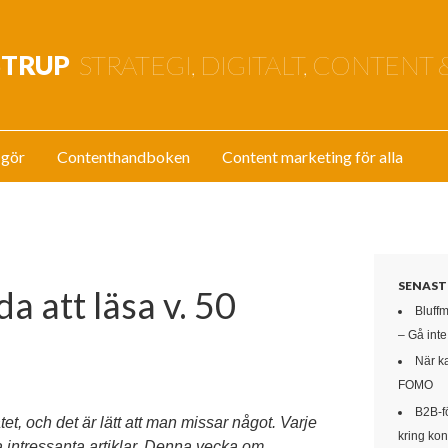
STRUP
STRATEGI, DIGITALT, CONTENT 
 gör
Contenthandboken
Content marketing för alla
SENAST
a att läsa v. 50
Bluff
– Gå int
När k
FOMO
B2B-f
t, och det är lätt att man missar något. Varje
kring kon
a intressanta artiklar. Denna vecka om