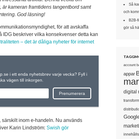
Så kan
t, är kameran framtidens tangentbord samt
och komm
ntering. God läsning!
B2B-f
mmunikationsmyndighet, för att avskaffa
gör så här
på IDG beskriver vilka konsekvenser detta kan
aliteten – det är dåliga nyheter för internet
TAGGM
account b
appar
up.se i ett enda nyhetsbrev varje vecka? Fyll i
mar
a vägen till inkorgen.
digital
transform
distributi
Googl
et, särskilt inom e-handeln. Nu används
market
river Karin Lindström:
Swish gör
innehåll