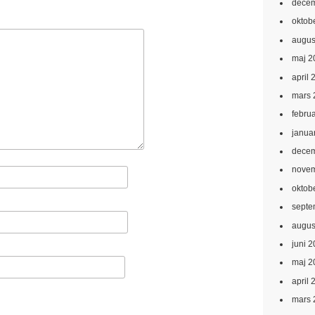
decem
oktob
augus
maj 2
april 
mars 
febru
janua
decem
novem
oktob
septe
augus
juni 
maj 2
april 
mars 