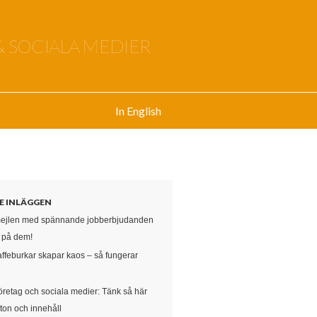
& SOCIALA MEDIER
In English
E INLÄGGEN
mejlen med spännande jobberbjudanden
e på dem!
affeburkar skapar kaos – så fungerar
öretag och sociala medier: Tänk så här
ton och innehåll