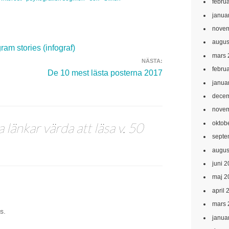
febru
janua
novem
augus
am stories (infograf)
mars 
NÄSTA:
febru
De 10 mest lästa posterna 2017
janua
decem
novem
oktob
 länkar värda att läsa v. 50
septe
augus
juni 
maj 2
april 
mars 
s.
janua