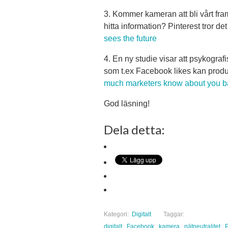
3. Kommer kameran att bli vårt fram
hitta information? Pinterest tror de
sees the future
4. En ny studie visar att psykogra
som t.ex Facebook likes kan produc
much marketers know about you b
God läsning!
Dela detta:
Kategori:
Digitalt
Taggar:
digitalt
Facebook
kamera
nätneutralitet
P