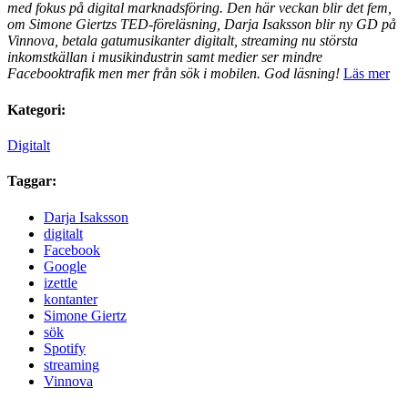
med fokus på digital marknadsföring. Den här veckan blir det fem,
om Simone Giertzs TED-föreläsning, Darja Isaksson blir ny GD på
Vinnova, betala gatumusikanter digitalt, streaming nu största
inkomstkällan i musikindustrin samt medier ser mindre
Facebooktrafik men mer från sök i mobilen. God läsning!
Läs mer
Kategori:
Digitalt
Taggar:
Darja Isaksson
digitalt
Facebook
Google
izettle
kontanter
Simone Giertz
sök
Spotify
streaming
Vinnova