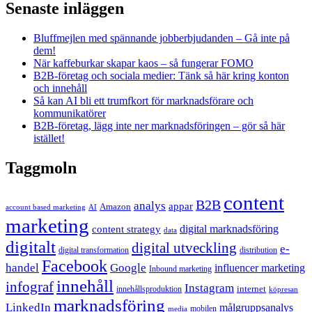
Senaste inläggen
Bluffmejlen med spännande jobberbjudanden – Gå inte på
dem!
När kaffeburkar skapar kaos – så fungerar FOMO
B2B-företag och sociala medier: Tänk så här kring konton
och innehåll
Så kan AI bli ett trumfkort för marknadsförare och
kommunikatörer
B2B-företag, lägg inte ner marknadsföringen – gör så här
istället!
Taggmoln
content
B2B
analys
appar
Amazon
account based marketing
AI
marketing
content strategy
digital marknadsföring
data
digitalt
digital utveckling
e-
digital transformation
distribution
Facebook
handel
Google
influencer marketing
Inbound marketing
innehåll
infograf
Instagram
internet
innehållsproduktion
köpresan
marknadsföring
LinkedIn
målgruppsanalys
mobilen
media