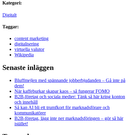
Kategori:
Digitalt
Taggar:
content marketing
digitalisering
virtuella valutor
Wikipedia
Senaste inläggen
Bluffmejlen med spännande jobberbjudanden – Gå inte på
dem!
När kaffeburkar skapar kaos – så fungerar FOMO
B2B-företag och sociala medier: Tänk så här kring konton
och innehåll
Så kan AI bli ett trumfkort för marknadsförare och
kommunikatörer
B2B-företag, lägg inte ner marknadsföringen – gör så här
istället!