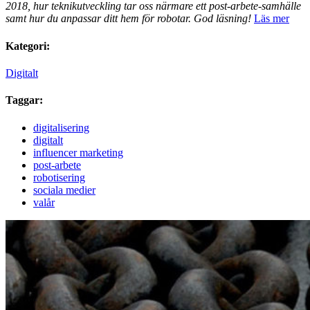
2018, hur teknikutveckling tar oss närmare ett post-arbete-samhälle
samt hur du anpassar ditt hem för robotar. God läsning!
Läs mer
Kategori:
Digitalt
Taggar:
digitalisering
digitalt
influencer marketing
post-arbete
robotisering
sociala medier
valår