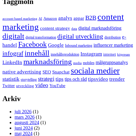
Taggmoln
content
B2B
analys
appar
Amazon
account based marketing
AI
marketing
content strategy
digital marknadsföring
data
digitalt
digital utveckling
e-
digital transformation
distribution
Facebook
handel
Google
influencer marketing
Inbound marketing
innehåll
infograf
Instagram
internet
innehållsproduktion
köpresan
marknadsföring
LinkedIn
målgruppsanalys
mobilen
media
sociala medier
native advertising
SEO
Snapchat
strategi
statistik
tips
tipsvideo
trender
tips och råd
storytelling
video
Twitter
YouTube
utveckling
Arkiv
juli 2026
(1)
mars 2026
(1)
augusti 2024
(1)
juni 2024
(2)
maj 2024
(1)