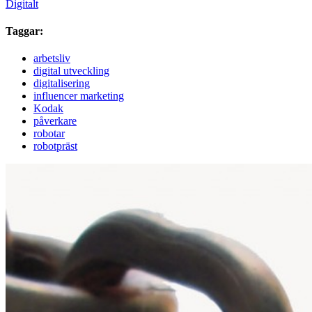
Digitalt
Taggar:
arbetsliv
digital utveckling
digitalisering
influencer marketing
Kodak
påverkare
robotar
robotpräst