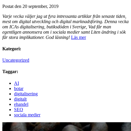
Postat den 20 september, 2019
Varje vecka väljer jag ut fyra intressanta artiklar från senaste tiden,
mest om digital utveckling och digital marknadsföring.
Denna vecka
om ICAs digitalisering, butiksdöden i Sverige, Vad får man
egentligen annonsera om i sociala medier samt Liten ändring i sök
får stora implikationer.
God läsning!
Läs mer
Kategori:
Uncategorized
Taggar:
AI
botar
digitalisering
digitalt
ehandel
SEO
sociala medier