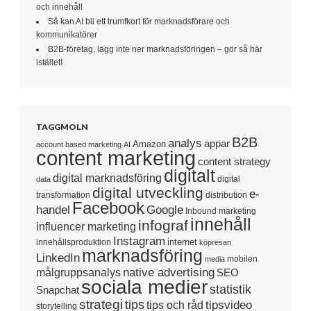
och innehåll
Så kan AI bli ett trumfkort för marknadsförare och
kommunikatörer
B2B-företag, lägg inte ner marknadsföringen – gör så här
istället!
TAGGMOLN
B2B
analys
appar
Amazon
account based marketing
AI
content marketing
content strategy
digitalt
digital marknadsföring
digital
data
digital utveckling
e-
transformation
distribution
Facebook
handel
Google
Inbound marketing
innehåll
infograf
influencer marketing
Instagram
internet
innehållsproduktion
köpresan
marknadsföring
LinkedIn
mobilen
media
native advertising
målgruppsanalys
SEO
sociala medier
statistik
Snapchat
strategi
tips
tipsvideo
tips och råd
storytelling