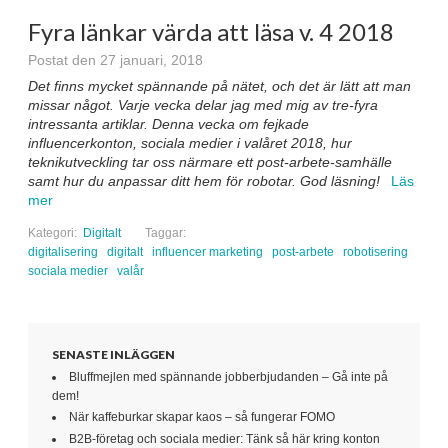
Fyra länkar värda att läsa v. 4 2018
Postat den 27 januari, 2018
Det finns mycket spännande på nätet, och det är lätt att man
missar något. Varje vecka delar jag med mig av tre-fyra
intressanta artiklar. Denna vecka om fejkade
influencerkonton, sociala medier i valåret 2018, hur
teknikutveckling tar oss närmare ett post-arbete-samhälle
samt hur du anpassar ditt hem för robotar. God läsning!
Läs
mer
Kategori:
Digitalt
Taggar:
digitalisering
digitalt
influencer marketing
post-arbete
robotisering
sociala medier
valår
SENASTE INLÄGGEN
Bluffmejlen med spännande jobberbjudanden – Gå inte på
dem!
När kaffeburkar skapar kaos – så fungerar FOMO
B2B-företag och sociala medier: Tänk så här kring konton