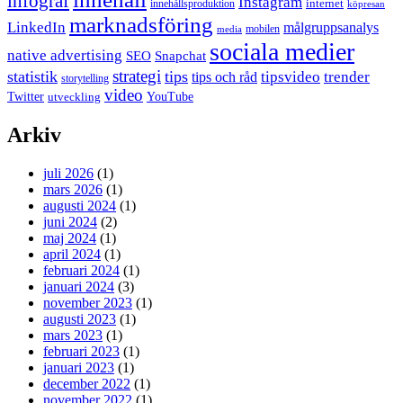
infograf
Instagram
internet
innehållsproduktion
köpresan
marknadsföring
LinkedIn
målgruppsanalys
mobilen
media
sociala medier
native advertising
SEO
Snapchat
strategi
statistik
tips
tipsvideo
trender
tips och råd
storytelling
video
Twitter
YouTube
utveckling
Arkiv
juli 2026
(1)
mars 2026
(1)
augusti 2024
(1)
juni 2024
(2)
maj 2024
(1)
april 2024
(1)
februari 2024
(1)
januari 2024
(3)
november 2023
(1)
augusti 2023
(1)
mars 2023
(1)
februari 2023
(1)
januari 2023
(1)
december 2022
(1)
november 2022
(1)