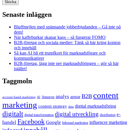
Senaste inläggen
Bluffmejlen med spännande jobberbjudanden – Gå inte på
dem!
När kaffeburkar skapar kaos – så fungerar FOMO
B2B-företag och sociala medier: Tänk så här kring konton
och innehåll
Så kan AI bli ett trumfkort för marknadsförare och
kommunikatörer
B2B-företag, lägg inte ner marknadsföringen – gör så här
istället!
Taggmoln
content
B2B
analys
appar
Amazon
account based marketing
AI
marketing
content strategy
digital marknadsföring
data
digitalt
digital utveckling
e-
digital transformation
distribution
Facebook
handel
Google
influencer marketing
Inbound marketing
innehåll