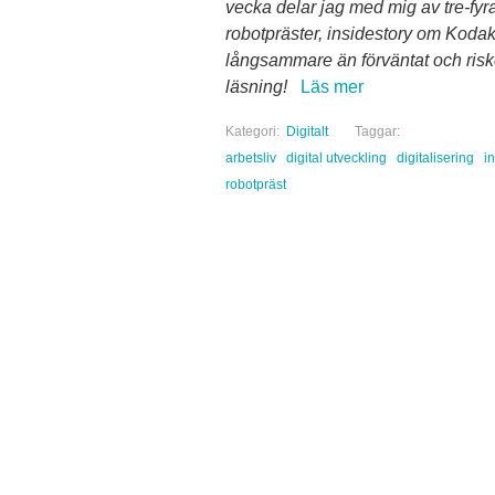
vecka delar jag med mig av tre-fyr
robotpräster, insidestory om Kodak
långsammare än förväntat och riske
läsning!
Läs mer
Kategori:
Digitalt
Taggar:
arbetsliv
digital utveckling
digitalisering
i
robotpräst