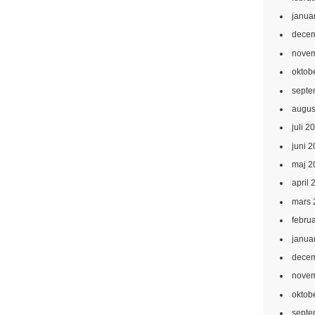
janua
decem
novem
oktob
septe
augus
juli 2
juni 
maj 2
april 
mars 
febru
janua
decem
novem
oktob
septe