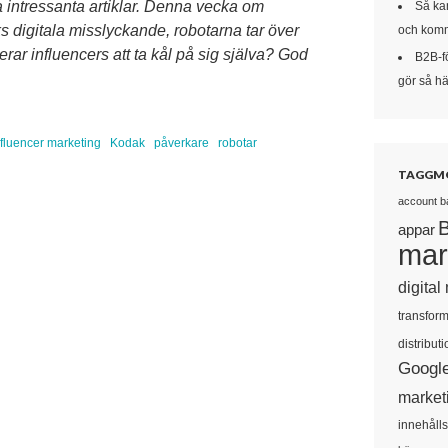
a intressanta artiklar. Denna vecka om
Så kan
s digitala misslyckande, robotarna tar över
och komm
rar influencers att ta kål på sig själva? God
B2B-f
gör så här
nfluencer marketing
Kodak
påverkare
robotar
TAGGM
account b
appar
mar
digital
transform
distributi
Googl
market
innehåll