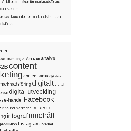
 AI bli ett trumfkort för marknadsförare
unikatörer
öretag, lägg inte ner marknadsföringen –
 istället!
OLN
analys
Amazon
ased marketing
AI
content
B2B
keting
content strategy
data
digitalt
 marknadsföring
digital
digital utveckling
ation
Facebook
e-handel
on
e
influencer
Inbound marketing
innehåll
infograf
ing
Instagram
internet
sproduktion