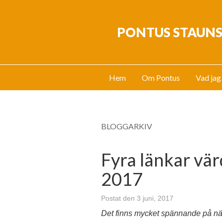
PONTUS STAUN
Hem
Om Pontus
Vad jag
BLOGGARKIV
Fyra länkar värd
2017
Postat den 3 juni, 2017
Det finns mycket spännande på näte