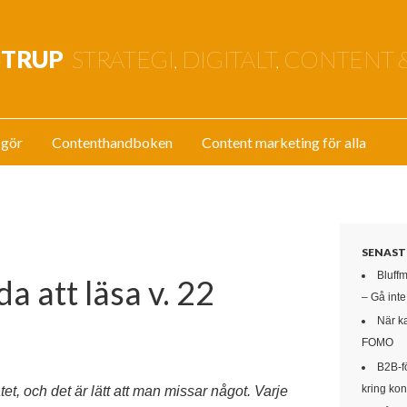
STRUP
STRATEGI, DIGITALT, CONTENT 
 gör
Contenthandboken
Content marketing för alla
SENAST
Bluff
a att läsa v. 22
– Gå int
När k
FOMO
B2B-f
kring kon
t, och det är lätt att man missar något. Varje