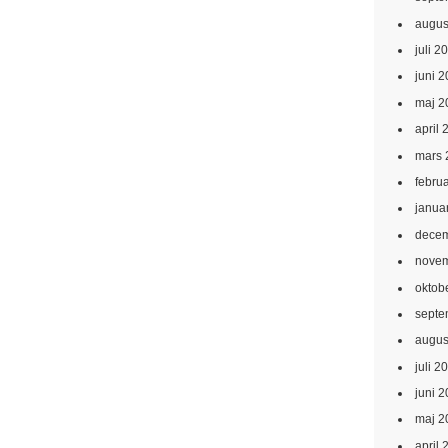
augus
juli 2
juni 
maj 2
april 
mars 
febru
janua
decem
novem
oktob
septe
augus
juli 2
juni 
maj 2
april 