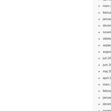
mars 
febru
janua
decem
novem
oktob
septe
augus
juli 2
juni 
maj 2
april 
mars 
febru
janua
decem
novem