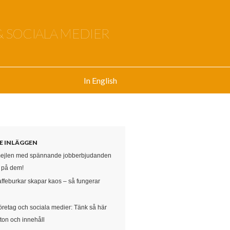
& SOCIALA MEDIER
In English
E INLÄGGEN
mejlen med spännande jobberbjudanden
e på dem!
affeburkar skapar kaos – så fungerar
öretag och sociala medier: Tänk så här
ton och innehåll