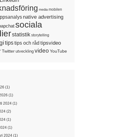
LinkedIn
nadsföring
mobilen
media
native advertising
ppsanalys
sociala
napchat
ier
statistik
storytelling
gi
tips
tipsvideo
tips och råd
video
r
Twitter
YouTube
utveckling
026
(1)
2026
(1)
ti 2024
(1)
2024
(2)
024
(1)
2024
(1)
ari 2024
(1)