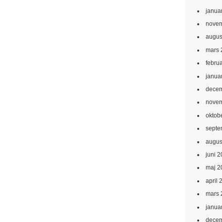
janua
novem
augus
mars 
febru
janua
decem
novem
oktob
septe
augus
juni 
maj 2
april 
mars 
janua
decem