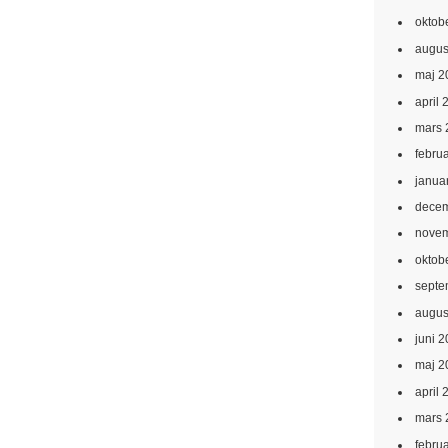
oktob
augus
maj 2
april 
mars 
febru
janua
decem
novem
oktob
septe
augus
juni 
maj 2
april 
mars 
febru