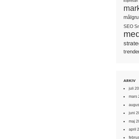
köpresan
mark
målgru
SEO
S
med
strate
trende
ARKIV
juli 2
mars 
augus
juni 
maj 2
april 
febru