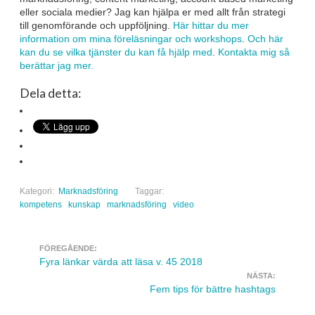
eller sociala medier? Jag kan hjälpa er med allt från strategi
till genomförande och uppföljning.
Här hittar du mer
information om mina föreläsningar och workshops
.
Och här
kan du se vilka tjänster du kan få hjälp med
.
Kontakta mig så
berättar jag mer.
Dela detta:
Kategori:
Marknadsföring
Taggar:
kompetens
kunskap
marknadsföring
video
FÖREGÅENDE:
Navigera inlägg
Fyra länkar värda att läsa v. 45 2018
NÄSTA:
Fem tips för bättre hashtags