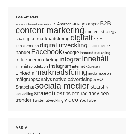
TAGGMOLN
B2B
analys
appar
Amazon
account based marketing
AI
content marketing
content strategy
digitalt
digital marknadsföring
digital
data
digital utveckling
e-
transformation
distribution
Facebook
handel
Google
Inbound marketing
innehåll
infograf
influencer marketing
Instagram
internet
innehållsproduktion
köpresan
marknadsföring
LinkedIn
mobilen
media
native advertising
målgruppsanalys
SEO
sociala medier
statistik
Snapchat
strategi
tips
tipsvideo
tips och råd
storytelling
video
trender
Twitter
YouTube
utveckling
ARKIV