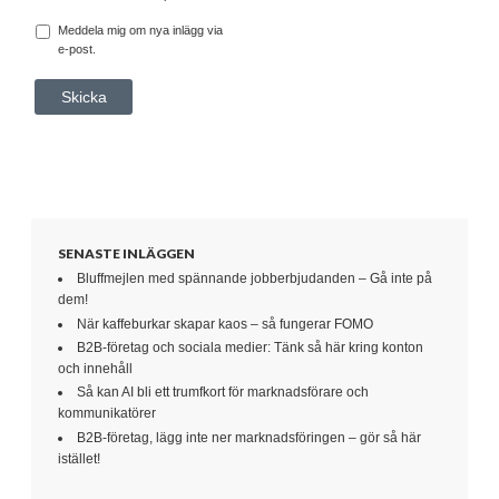
Meddela mig om nya inlägg via
e-post.
SENASTE INLÄGGEN
Bluffmejlen med spännande jobberbjudanden – Gå inte på
dem!
När kaffeburkar skapar kaos – så fungerar FOMO
B2B-företag och sociala medier: Tänk så här kring konton
och innehåll
Så kan AI bli ett trumfkort för marknadsförare och
kommunikatörer
B2B-företag, lägg inte ner marknadsföringen – gör så här
istället!