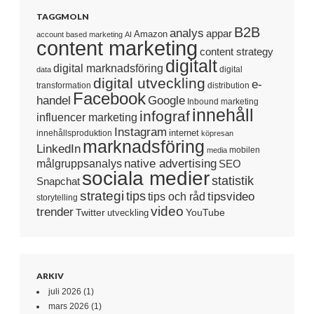
TAGGMOLN
B2B
analys
appar
Amazon
account based marketing
AI
content marketing
content strategy
digitalt
digital marknadsföring
digital
data
digital utveckling
e-
transformation
distribution
Facebook
handel
Google
Inbound marketing
innehåll
infograf
influencer marketing
Instagram
internet
innehållsproduktion
köpresan
marknadsföring
LinkedIn
mobilen
media
native advertising
målgruppsanalys
SEO
sociala medier
statistik
Snapchat
strategi
tips
tipsvideo
tips och råd
storytelling
video
trender
Twitter
YouTube
utveckling
ARKIV
juli 2026
(1)
mars 2026
(1)