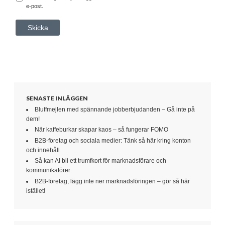
e-post.
SENASTE INLÄGGEN
Bluffmejlen med spännande jobberbjudanden – Gå inte på
dem!
När kaffeburkar skapar kaos – så fungerar FOMO
B2B-företag och sociala medier: Tänk så här kring konton
och innehåll
Så kan AI bli ett trumfkort för marknadsförare och
kommunikatörer
B2B-företag, lägg inte ner marknadsföringen – gör så här
istället!