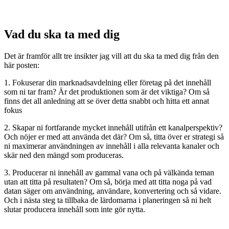
Vad du ska ta med dig
Det är framför allt tre insikter jag vill att du ska ta med dig från den
här posten:
1. Fokuserar din marknadsavdelning eller företag på det innehåll
som ni tar fram? Är det produktionen som är det viktiga? Om så
finns det all anledning att se över detta snabbt och hitta ett annat
fokus
2. Skapar ni fortfarande mycket innehåll utifrån ett kanalperspektiv?
Och nöjer er med att använda det där? Om så, titta över er strategi så
ni maximerar användningen av innehåll i alla relevanta kanaler och
skär ned den mängd som produceras.
3. Producerar ni innehåll av gammal vana och på välkända teman
utan att titta på resultaten? Om så, börja med att titta noga på vad
datan säger om användning, användare, konvertering och så vidare.
Och i nästa steg ta tillbaka de lärdomarna i planeringen så ni helt
slutar producera innehåll som inte gör nytta.