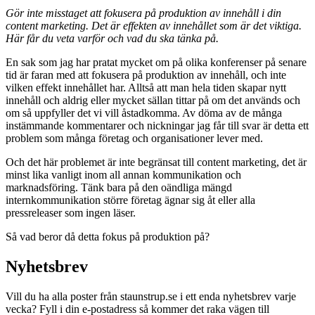
Gör inte misstaget att fokusera på produktion av innehåll i din
content marketing. Det är effekten av innehållet som är det viktiga.
Här får du veta varför och vad du ska tänka på.
En sak som jag har pratat mycket om på olika konferenser på senare
tid är faran med att fokusera på produktion av innehåll, och inte
vilken effekt innehållet har. Alltså att man hela tiden skapar nytt
innehåll och aldrig eller mycket sällan tittar på om det används och
om så uppfyller det vi vill åstadkomma. Av döma av de många
instämmande kommentarer och nickningar jag får till svar är detta ett
problem som många företag och organisationer lever med.
Och det här problemet är inte begränsat till content marketing, det är
minst lika vanligt inom all annan kommunikation och
marknadsföring. Tänk bara på den oändliga mängd
internkommunikation större företag ägnar sig åt eller alla
pressreleaser som ingen läser.
Så vad beror då detta fokus på produktion på?
Nyhetsbrev
Vill du ha alla poster från staunstrup.se i ett enda nyhetsbrev varje
vecka? Fyll i din e-postadress så kommer det raka vägen till