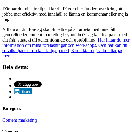
Där har du mina tre tips. Har du frågor eller funderingar kring att
jobba mer effektivt med innehåll så lämna en kommentar eller mejla
mig.
Vill du att ditt företag ska bli bättre på att arbeta med innehåll
generellt eller content marketing i synnerhet? Jag kan hjälpa er med
allt från strategi till genomförande och uppföljning.
Här hittar du mer
information om mina föreläsningar och workshops
.
Och här kan du
se vilka tjänster du kan få hjälp med
.
Kontakta mig så berättar jag
mer.
Dela detta:
Share
Kategori:
Content marketing
Taggar: