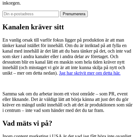
inkorgen.
Kanalen kräver sitt
En vanlig orsak till varför fokus ligger på produktion är att man
tänker kanal istället för innehåll. Om du är inriktad på att fylla en
kanal med innehåll är det lätt att du bara tänker på det, och inte vad
som sker i andra kanaler eller i andra delar av företaget. Och
dessutom blir en kanal lätt en maskin som hela tiden kräver nytt
innehåll (och misstaget vi gör är att inte kunna skilja på nytt och
unikt – mer om detta nedan).
Jag har skrivit mer om detta här.
Samma sak om du arbetar inom ett visst område – som PR, event
eller liknande. Det är väldigt lätt att börja känna att just det du gör
kräver en mängd unikt innehåll och att det är produktionen som står
i centrum – inte vad som händer med det du tar fram.
Vad mäts vi på?
Inom content marketing i USA är det vad jag fått höra inte ovanligt