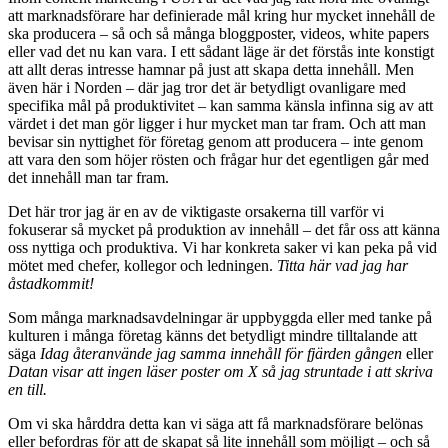
att marknadsförare har definierade mål kring hur mycket innehåll de
ska producera – så och så många bloggposter, videos, white papers
eller vad det nu kan vara. I ett sådant läge är det förstås inte konstigt
att allt deras intresse hamnar på just att skapa detta innehåll. Men
även här i Norden – där jag tror det är betydligt ovanligare med
specifika mål på produktivitet – kan samma känsla infinna sig av att
värdet i det man gör ligger i hur mycket man tar fram. Och att man
bevisar sin nyttighet för företag genom att producera – inte genom
att vara den som höjer rösten och frågar hur det egentligen går med
det innehåll man tar fram.
Det här tror jag är en av de viktigaste orsakerna till varför vi
fokuserar så mycket på produktion av innehåll – det får oss att känna
oss nyttiga och produktiva. Vi har konkreta saker vi kan peka på vid
mötet med chefer, kollegor och ledningen.
Titta här vad jag har
åstadkommit!
Som många marknadsavdelningar är uppbyggda eller med tanke på
kulturen i många företag känns det betydligt mindre tilltalande att
säga
Idag återanvände jag samma innehåll för fjärden gången
eller
Datan visar att ingen läser poster om X så jag struntade i att skriva
en till.
Om vi ska hårddra detta kan vi säga att få marknadsförare belönas
eller befordras för att de skapat så lite innehåll som möjligt – och så