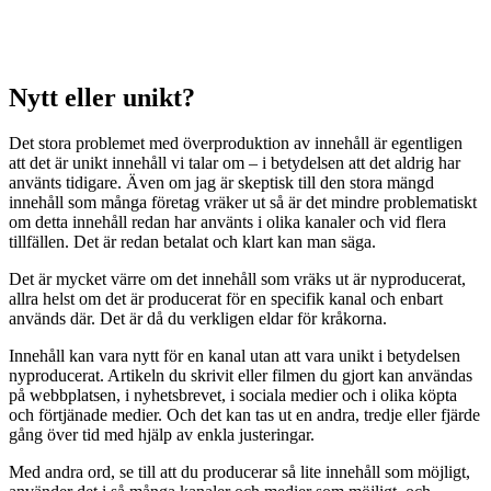
Nytt eller unikt?
Det stora problemet med överproduktion av innehåll är egentligen
att det är unikt innehåll vi talar om – i betydelsen att det aldrig har
använts tidigare. Även om jag är skeptisk till den stora mängd
innehåll som många företag vräker ut så är det mindre problematiskt
om detta innehåll redan har använts i olika kanaler och vid flera
tillfällen. Det är redan betalat och klart kan man säga.
Det är mycket värre om det innehåll som vräks ut är nyproducerat,
allra helst om det är producerat för en specifik kanal och enbart
används där. Det är då du verkligen eldar för kråkorna.
Innehåll kan vara nytt för en kanal utan att vara unikt i betydelsen
nyproducerat. Artikeln du skrivit eller filmen du gjort kan användas
på webbplatsen, i nyhetsbrevet, i sociala medier och i olika köpta
och förtjänade medier. Och det kan tas ut en andra, tredje eller fjärde
gång över tid med hjälp av enkla justeringar.
Med andra ord, se till att du producerar så lite innehåll som möjligt,