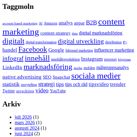
Taggmoln
content
B2B
analys
appar
Amazon
account based marketing
AI
marketing
content strategy
digital marknadsföring
data
digitalt
digital utveckling
e-
digital transformation
distribution
Facebook
handel
Google
influencer marketing
Inbound marketing
innehåll
infograf
Instagram
internet
innehållsproduktion
köpresan
marknadsföring
LinkedIn
målgruppsanalys
mobilen
media
sociala medier
native advertising
SEO
Snapchat
strategi
statistik
tips
tipsvideo
trender
tips och råd
storytelling
video
Twitter
YouTube
utveckling
Arkiv
juli 2026
(1)
mars 2026
(1)
augusti 2024
(1)
juni 2024
(2)