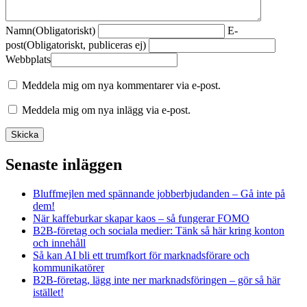
Namn
(Obligatoriskt)
E-
post
(Obligatoriskt, publiceras ej)
Webbplats
Meddela mig om nya kommentarer via e-post.
Meddela mig om nya inlägg via e-post.
Senaste inläggen
Bluffmejlen med spännande jobberbjudanden – Gå inte på
dem!
När kaffeburkar skapar kaos – så fungerar FOMO
B2B-företag och sociala medier: Tänk så här kring konton
och innehåll
Så kan AI bli ett trumfkort för marknadsförare och
kommunikatörer
B2B-företag, lägg inte ner marknadsföringen – gör så här
istället!