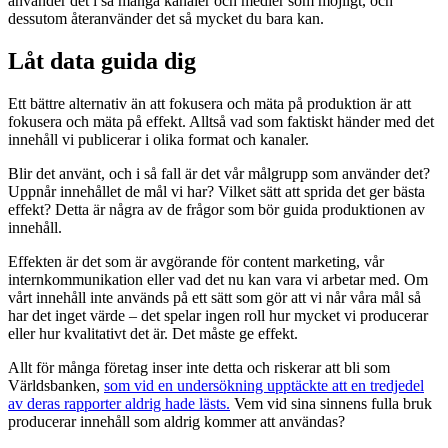
använder det i så många kanaler och medier som möjligt, och
dessutom återanvänder det så mycket du bara kan.
Låt data guida dig
Ett bättre alternativ än att fokusera och mäta på produktion är att
fokusera och mäta på effekt. Alltså vad som faktiskt händer med det
innehåll vi publicerar i olika format och kanaler.
Blir det använt, och i så fall är det vår målgrupp som använder det?
Uppnår innehållet de mål vi har? Vilket sätt att sprida det ger bästa
effekt? Detta är några av de frågor som bör guida produktionen av
innehåll.
Effekten är det som är avgörande för content marketing, vår
internkommunikation eller vad det nu kan vara vi arbetar med. Om
vårt innehåll inte används på ett sätt som gör att vi når våra mål så
har det inget värde – det spelar ingen roll hur mycket vi producerar
eller hur kvalitativt det är. Det måste ge effekt.
Allt för många företag inser inte detta och riskerar att bli som
Världsbanken,
som vid en undersökning upptäckte att en tredjedel
av deras rapporter aldrig hade lästs.
Vem vid sina sinnens fulla bruk
producerar innehåll som aldrig kommer att användas?