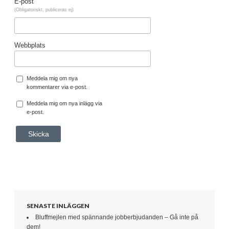
E-post
(Obligatoriskt, publiceras ej)
Webbplats
Meddela mig om nya
kommentarer via e-post.
Meddela mig om nya inlägg via
e-post.
SENASTE INLÄGGEN
Bluffmejlen med spännande jobberbjudanden – Gå inte på
dem!