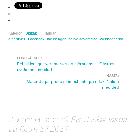
Kategori:
Digitalt
Taggar:
algoritmer
Facebook
messenger
native advertising
webbdagarna
FÖREGÅENDE:
Navigera inlägg
Fel bildval gör varumärket en björntjänst – Gästpost
av Jonas Lindblad
NÄSTA:
Mäter du på produktion och inte på effekt? Sluta
med det!
0 kommentarer på
Fyra länkar värda
att läsa v. 17 2017