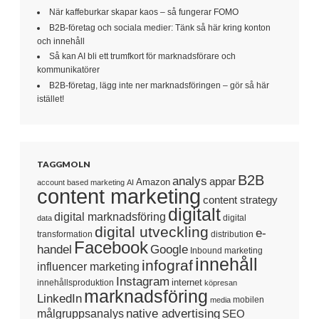
När kaffeburkar skapar kaos – så fungerar FOMO
B2B-företag och sociala medier: Tänk så här kring konton
och innehåll
Så kan AI bli ett trumfkort för marknadsförare och
kommunikatörer
B2B-företag, lägg inte ner marknadsföringen – gör så här
istället!
TAGGMOLN
B2B
analys
appar
Amazon
account based marketing
AI
content marketing
content strategy
digitalt
digital marknadsföring
digital
data
digital utveckling
e-
transformation
distribution
Facebook
handel
Google
Inbound marketing
innehåll
infograf
influencer marketing
Instagram
internet
innehållsproduktion
köpresan
marknadsföring
LinkedIn
mobilen
media
native advertising
målgruppsanalys
SEO