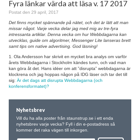
Fyra länkar värda att läsa v. 17 2017
Postat den 29 april, 2017
Det finns mycket spännande på nätet, och det är lätt att man
missar något. Varje vecka delar jag med mig av tre-fyra
intressanta artiklar. Denna vecka om hur Webbdagarna kan
utvecklas, guide om algoritmer, Messenger Lite lanseras brett
samt tips om native advertising. God läsning!
1. Ola Andersson har skrivit en mycket bra analys om varför
årets Webbdagarna i Stockholm kändes tunn, och vad man
kan göra åt det. Hans idéer om att ”disrupta” webbdagarna är
klockrena och jag hoppas någon på IDG läser och tar det till
sig:
Är det dags att disrupta Webbdagarna (och
konferensformatet)?
Nyhetsbrev
Vill du ha alla poster från staunstrup.se i ett enda
nyhetsbrev varje vecka? Fyll i din e-postadress så
kommer det raka vägen till inkorgen.