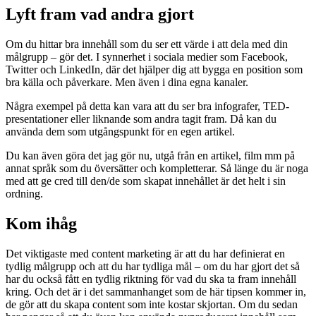
Lyft fram vad andra gjort
Om du hittar bra innehåll som du ser ett värde i att dela med din
målgrupp – gör det. I synnerhet i sociala medier som Facebook,
Twitter och LinkedIn, där det hjälper dig att bygga en position som
bra källa och påverkare. Men även i dina egna kanaler.
Några exempel på detta kan vara att du ser bra infografer, TED-
presentationer eller liknande som andra tagit fram. Då kan du
använda dem som utgångspunkt för en egen artikel.
Du kan även göra det jag gör nu, utgå från en artikel, film mm på
annat språk som du översätter och kompletterar. Så länge du är noga
med att ge cred till den/de som skapat innehållet är det helt i sin
ordning.
Kom ihåg
Det viktigaste med content marketing är att du har definierat en
tydlig målgrupp och att du har tydliga mål – om du har gjort det så
har du också fått en tydlig riktning för vad du ska ta fram innehåll
kring. Och det är i det sammanhanget som de här tipsen kommer in,
de gör att du skapa content som inte kostar skjortan. Om du sedan