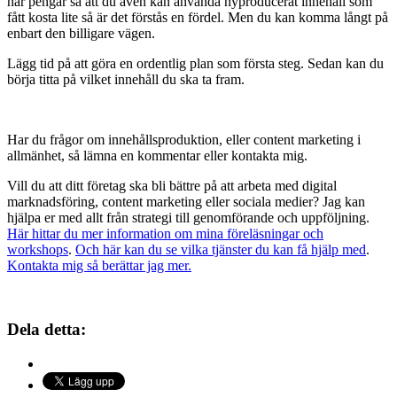
har pengar så att du även kan använda nyproducerat innehåll som
fått kosta lite så är det förstås en fördel. Men du kan komma långt på
enbart den billigare vägen.
Lägg tid på att göra en ordentlig plan som första steg. Sedan kan du
börja titta på vilket innehåll du ska ta fram.
Har du frågor om innehållsproduktion, eller content marketing i
allmänhet, så lämna en kommentar eller kontakta mig.
Vill du att ditt företag ska bli bättre på att arbeta med digital
marknadsföring, content marketing eller sociala medier? Jag kan
hjälpa er med allt från strategi till genomförande och uppföljning.
Här hittar du mer information om mina föreläsningar och
workshops
.
Och här kan du se vilka tjänster du kan få hjälp med
.
Kontakta mig så berättar jag mer.
Dela detta: