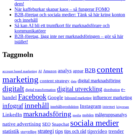
dem!
När kaffeburkar skapar kaos – så fungerar FOMO
B2B-företag och sociala medier: Tänk så här kring konton
och innehåll
Så kan AI bli ett trumfkort för marknadsförare och
kommunikatörer
B2B-företag, lägg inte ner marknadsföringen – gör så här
istället!
Taggmoln
content
B2B
analys
appar
Amazon
account based marketing
AI
marketing
content strategy
digital marknadsföring
data
digitalt
digital utveckling
e-
digital transformation
distribution
Facebook
handel
Google
influencer marketing
Inbound marketing
innehåll
infograf
Instagram
internet
innehållsproduktion
köpresan
marknadsföring
LinkedIn
målgruppsanalys
mobilen
media
sociala medier
native advertising
SEO
Snapchat
strategi
statistik
tips
tipsvideo
trender
tips och råd
storytelling