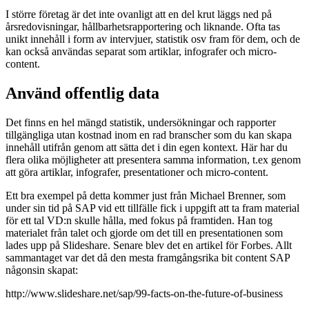
I större företag är det inte ovanligt att en del krut läggs ned på
årsredovisningar, hållbarhetsrapportering och liknande. Ofta tas
unikt innehåll i form av intervjuer, statistik osv fram för dem, och de
kan också användas separat som artiklar, infografer och micro-
content.
Använd offentlig data
Det finns en hel mängd statistik, undersökningar och rapporter
tillgängliga utan kostnad inom en rad branscher som du kan skapa
innehåll utifrån genom att sätta det i din egen kontext. Här har du
flera olika möjligheter att presentera samma information, t.ex genom
att göra artiklar, infografer, presentationer och micro-content.
Ett bra exempel på detta kommer just från Michael Brenner, som
under sin tid på SAP vid ett tillfälle fick i uppgift att ta fram material
för ett tal VD:n skulle hålla, med fokus på framtiden. Han tog
materialet från talet och gjorde om det till en presentationen som
lades upp på Slideshare. Senare blev det en artikel för Forbes. Allt
sammantaget var det då den mesta framgångsrika bit content SAP
någonsin skapat:
http://www.slideshare.net/sap/99-facts-on-the-future-of-business