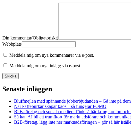
Din kommentar
(Obligatoriskt)
Webbplats
Meddela mig om nya kommentarer via e-post.
Meddela mig om nya inlägg via e-post.
Senaste inläggen
Bluffmejlen med spännande jobberbjudanden – Gå inte på dem
När kaffeburkar skapar kaos – så fungerar FOMO
B2B-företag och sociala medier: Tänk så här kring konton och 
Så kan AI bli ett trumfkort för marknadsförare och kommunikat
B2B-företag, lägg inte ner marknadsföringen – gör så här iställe