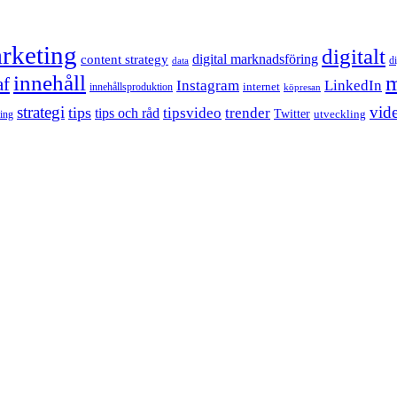
rketing
digitalt
content strategy
digital marknadsföring
d
data
innehåll
m
af
Instagram
LinkedIn
internet
innehållsproduktion
köpresan
strategi
tips
vid
tipsvideo
trender
tips och råd
Twitter
utveckling
ling