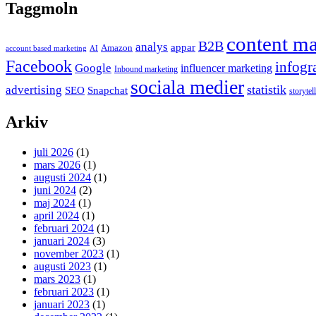
Taggmoln
content ma
B2B
analys
appar
Amazon
account based marketing
AI
Facebook
infogr
Google
influencer marketing
Inbound marketing
sociala medier
statistik
advertising
SEO
Snapchat
storytel
Arkiv
juli 2026
(1)
mars 2026
(1)
augusti 2024
(1)
juni 2024
(2)
maj 2024
(1)
april 2024
(1)
februari 2024
(1)
januari 2024
(3)
november 2023
(1)
augusti 2023
(1)
mars 2023
(1)
februari 2023
(1)
januari 2023
(1)