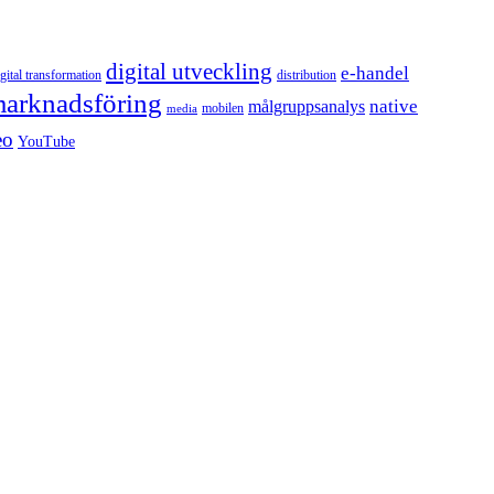
digital utveckling
e-handel
igital transformation
distribution
arknadsföring
native
målgruppsanalys
mobilen
media
eo
YouTube