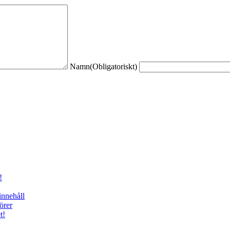
Namn
(Obligatoriskt)
!
innehåll
örer
t!