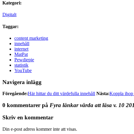
Kategori:
Digitalt
Taggar:
content marketing
innehåll
internet
MatPat
Pewdiepie
statistik
YouTube
Navigera inlägg
Föregående:
Här hittar du ditt värdefulla innehåll
Nästa:
Koppla ihop 
0 kommentarer på
Fyra länkar värda att läsa v. 10 20
Skriv en kommentar
Din e-post adress kommer inte att visas.