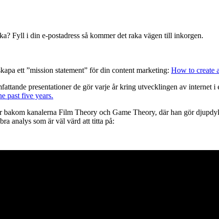
ecka? Fyll i din e-postadress så kommer det raka vägen till inkorgen.
skapa ett ”mission statement” för din content marketing:
How to create a
tande presentationer de gör varje år kring utvecklingen av internet i 
e past five years.
 bakom kanalerna Film Theory och Game Theory, där han gör djupdykni
a analys som är väl värd att titta på: