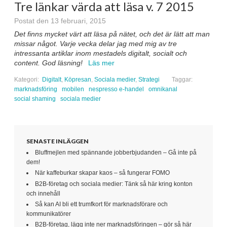
Tre länkar värda att läsa v. 7 2015
Postat den 13 februari, 2015
Det finns mycket värt att läsa på nätet, och det är lätt att man
missar något. Varje vecka delar jag med mig av tre
intressanta artiklar inom mestadels digitalt, socialt och
content. God läsning!
Läs mer
Kategori:
Digitalt
,
Köpresan
,
Sociala medier
,
Strategi
Taggar:
marknadsföring
mobilen
nespresso e-handel
omnikanal
social shaming
sociala medier
SENASTE INLÄGGEN
Bluffmejlen med spännande jobberbjudanden – Gå inte på
dem!
När kaffeburkar skapar kaos – så fungerar FOMO
B2B-företag och sociala medier: Tänk så här kring konton
och innehåll
Så kan AI bli ett trumfkort för marknadsförare och
kommunikatörer
B2B-företag, lägg inte ner marknadsföringen – gör så här