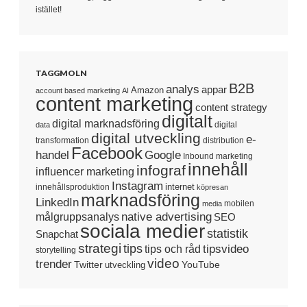
istället!
TAGGMOLN
B2B
analys
appar
Amazon
account based marketing
AI
content marketing
content strategy
digitalt
digital marknadsföring
digital
data
digital utveckling
e-
transformation
distribution
Facebook
handel
Google
Inbound marketing
innehåll
infograf
influencer marketing
Instagram
internet
innehållsproduktion
köpresan
marknadsföring
LinkedIn
mobilen
media
native advertising
målgruppsanalys
SEO
sociala medier
statistik
Snapchat
strategi
tips
tipsvideo
tips och råd
storytelling
video
trender
Twitter
YouTube
utveckling