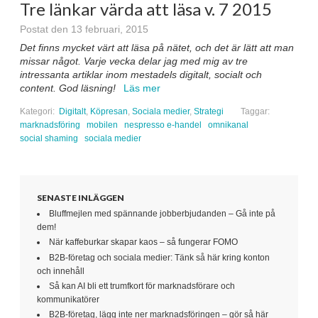
Tre länkar värda att läsa v. 7 2015
Postat den 13 februari, 2015
Det finns mycket värt att läsa på nätet, och det är lätt att man
missar något. Varje vecka delar jag med mig av tre
intressanta artiklar inom mestadels digitalt, socialt och
content. God läsning!
Läs mer
Kategori:
Digitalt
,
Köpresan
,
Sociala medier
,
Strategi
Taggar:
marknadsföring
mobilen
nespresso e-handel
omnikanal
social shaming
sociala medier
SENASTE INLÄGGEN
Bluffmejlen med spännande jobberbjudanden – Gå inte på
dem!
När kaffeburkar skapar kaos – så fungerar FOMO
B2B-företag och sociala medier: Tänk så här kring konton
och innehåll
Så kan AI bli ett trumfkort för marknadsförare och
kommunikatörer
B2B-företag, lägg inte ner marknadsföringen – gör så här