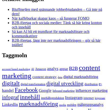
Bluffmejlen med spännande jobberbjudanden – Gå inte på
dem!
När kaffeburkar skapar kaos – så fungerar FOMO
B2B-företag och sociala medier: Tänk så här kring konton
och innehåll
Så kan AI bli ett trumfkort för marknadsförare och
kommunikatörer
B2B-företag, lägg inte ner marknadsföringen – gör så här
istället!
Taggmoln
content
B2B
analys
appar
Amazon
account based marketing
AI
marketing
content strategy
digital marknadsföring
data
digitalt
digital utveckling
e-
digital transformation
distribution
Facebook
handel
Google
influencer marketing
Inbound marketing
innehåll
infograf
Instagram
internet
innehållsproduktion
köpresan
marknadsföring
LinkedIn
målgruppsanalys
mobilen
media