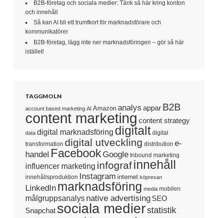
B2B-företag och sociala medier: Tänk så här kring konton
och innehåll
Så kan AI bli ett trumfkort för marknadsförare och
kommunikatörer
B2B-företag, lägg inte ner marknadsföringen – gör så här
istället!
TAGGMOLN
B2B
analys
appar
Amazon
account based marketing
AI
content marketing
content strategy
digitalt
digital marknadsföring
digital
data
digital utveckling
e-
transformation
distribution
Facebook
handel
Google
Inbound marketing
innehåll
infograf
influencer marketing
Instagram
internet
innehållsproduktion
köpresan
marknadsföring
LinkedIn
mobilen
media
native advertising
målgruppsanalys
SEO
sociala medier
statistik
Snapchat