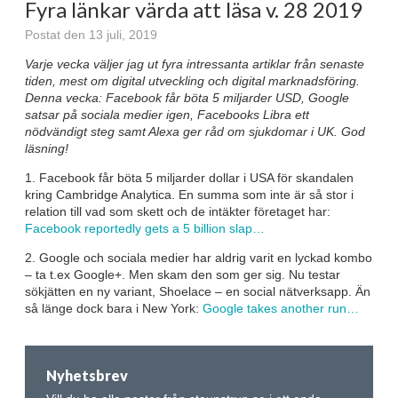
Fyra länkar värda att läsa v. 28 2019
Postat den 13 juli, 2019
Varje vecka väljer jag ut fyra intressanta artiklar från senaste
tiden, mest om digital utveckling och digital marknadsföring.
Denna vecka: Facebook får böta 5 miljarder USD, Google
satsar på sociala medier igen, Facebooks Libra ett
nödvändigt steg samt Alexa ger råd om sjukdomar i UK
. God
läsning!
1. Facebook får böta 5 miljarder dollar i USA för skandalen
kring Cambridge Analytica. En summa som inte är så stor i
relation till vad som skett och de intäkter företaget har:
Facebook reportedly gets a 5 billion slap…
2. Google och sociala medier har aldrig varit en lyckad kombo
– ta t.ex Google+. Men skam den som ger sig. Nu testar
sökjätten en ny variant, Shoelace – en social nätverksapp. Än
så länge dock bara i New York:
Google takes another run…
Nyhetsbrev