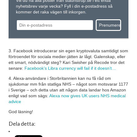
Vill du ha alla poster från staunstrup.se i ett enda
nyhetsbrev varje vecka? Fyll i din e-postadress så
kommer det raka vägen till inkorgen.
3. Facebook introducerar sin egen kryptovaluta samtidigt som
förtroendet för sociala medier-jätten är lågt. Galenskap, eller
ett smart, nödvändigt steg? Kari Swisher på Recode tror det
senare:
Facebook’s Libra currency will fail if it doesn’t…
4. Alexa-användare i Storbritannien kan nu få råd om
sjukdomar mm från statliga NHS – något som motsvarar 1177
i Sverige – och detta utan att någon data landar hos Amazon
enligt vad som sägs:
Alexa now gives UK users NHS medical
advice
God läsning!
Dela detta: