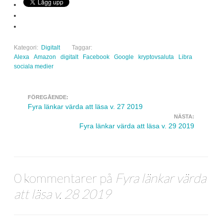
Kategori:
Digitalt
Taggar:
Alexa
Amazon
digitalt
Facebook
Google
kryptovsaluta
Libra
sociala medier
FÖREGÅENDE:
Navigera inlägg
Fyra länkar värda att läsa v. 27 2019
NÄSTA:
Fyra länkar värda att läsa v. 29 2019
0 kommentarer på
Fyra länkar värda
att läsa v. 28 2019