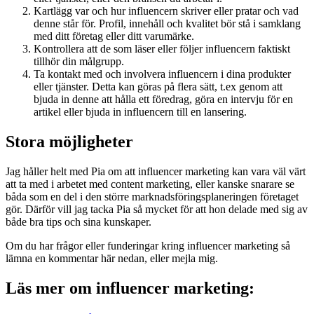
Kartlägg var och hur influencern skriver eller pratar och vad
denne står för. Profil, innehåll och kvalitet bör stå i samklang
med ditt företag eller ditt varumärke.
Kontrollera att de som läser eller följer influencern faktiskt
tillhör din målgrupp.
Ta kontakt med och involvera influencern i dina produkter
eller tjänster. Detta kan göras på flera sätt, t.ex genom att
bjuda in denne att hålla ett föredrag, göra en intervju för en
artikel eller bjuda in influencern till en lansering.
Stora möjligheter
Jag håller helt med Pia om att influencer marketing kan vara väl värt
att ta med i arbetet med content marketing, eller kanske snarare se
båda som en del i den större marknadsföringsplaneringen företaget
gör. Därför vill jag tacka Pia så mycket för att hon delade med sig av
både bra tips och sina kunskaper.
Om du har frågor eller funderingar kring influencer marketing så
lämna en kommentar här nedan, eller mejla mig.
Läs mer om influencer marketing: