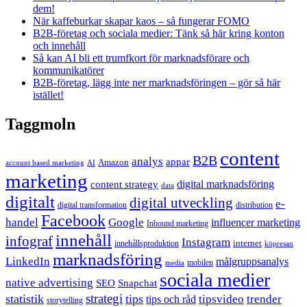
dem!
När kaffeburkar skapar kaos – så fungerar FOMO
B2B-företag och sociala medier: Tänk så här kring konton
och innehåll
Så kan AI bli ett trumfkort för marknadsförare och
kommunikatörer
B2B-företag, lägg inte ner marknadsföringen – gör så här
istället!
Taggmoln
content
B2B
analys
appar
Amazon
account based marketing
AI
marketing
content strategy
digital marknadsföring
data
digitalt
digital utveckling
e-
digital transformation
distribution
Facebook
handel
Google
influencer marketing
Inbound marketing
innehåll
infograf
Instagram
internet
innehållsproduktion
köpresan
marknadsföring
LinkedIn
målgruppsanalys
mobilen
media
sociala medier
native advertising
SEO
Snapchat
strategi
statistik
tips
tipsvideo
trender
tips och råd
storytelling