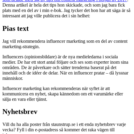
Denna artikel är hela det tips hon skickade, och som jag bara fick
plats med en del av i min e-bok. Jag tycker det hon har att säga är så
intressant att jag ville publicera det i sin helhet:
Pias text
Jag vill rekommendera influencer marketing som en del av content
marketing-strategin.
Influencers (opinionsbildare) är de nya medieledarna i sociala
medier. De har ett stort antal följare och ses som experter inom sina
områden. De är påverkare och sätter trenderna baserat på det
innehåll och de idéer de delar. När en influencer pratar – då lyssnar
människor.
Influencer marketing kan rekommenderas när syftet är att
kommunicera en nyhet, skapa kännedom om ett varumärke eller
sälja en vara eller tjänst.
Nyhetsbrev
Vill du ha alla poster från staunstrup.se i ett enda nyhetsbrev varje
vecka? Fyll i din e-postadress så kommer det raka vägen till