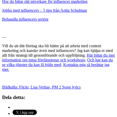
Hur du hittar rätt påverkare för influencer marketing
Jobba med influencers – 5 tips från Anita Schulman
Behandla influencers seriöst
—
Vill du att ditt företag ska bli bättre på att arbeta med content
marketing och kanske även med influencers? Jag kan hjälpa er med
allt från strategi till genomförande och uppföljning.
Här hittar du mer
information om mina föreläsningar och workshops
.
Och här kan du
se vilka tjänster du kan få hjälp med
.
Kontakta mig så berättar jag
mer.
Bildkälla: Flickr, Lisa Verhas, PM 2 Song lyrics
Dela detta: