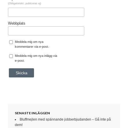
(Obligatoriskt, publiceras ej)
Webbplats
Meddela mig om nya
kommentarer via e-post.
Meddela mig om nya inlägg via
e-post.
SENASTE INLÄGGEN
Bluffmejlen med spännande jobberbjudanden – Gå inte på
dem!