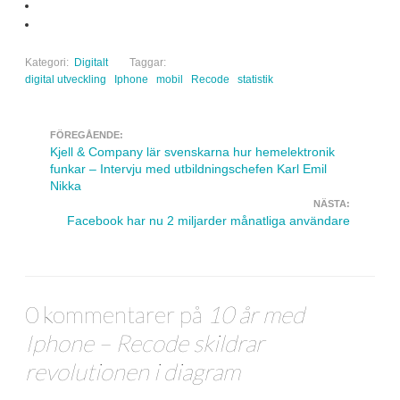
Kategori:
Digitalt
Taggar:
digital utveckling
Iphone
mobil
Recode
statistik
FÖREGÅENDE:
Navigera inlägg
Kjell & Company lär svenskarna hur hemelektronik
funkar – Intervju med utbildningschefen Karl Emil
Nikka
NÄSTA:
Facebook har nu 2 miljarder månatliga användare
0 kommentarer på
10 år med
Iphone – Recode skildrar
revolutionen i diagram