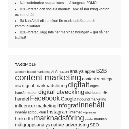
När kaffeburkar skapar kaos – så fungerar FOMO
B2B-företag och sociala medier: Tänk så här kring konton
och innehåll
Så kan AI bli ett trumfkort för marknadsförare och
kommunikatörer
B2B-företag, lägg inte ner marknadsföringen – gör så här
istället!
TAGGMOLN
B2B
analys
appar
Amazon
account based marketing
AI
content marketing
content strategy
digitalt
digital marknadsföring
digital
data
digital utveckling
e-
transformation
distribution
Facebook
handel
Google
Inbound marketing
innehåll
infograf
influencer marketing
Instagram
internet
innehållsproduktion
köpresan
marknadsföring
LinkedIn
mobilen
media
native advertising
målgruppsanalys
SEO