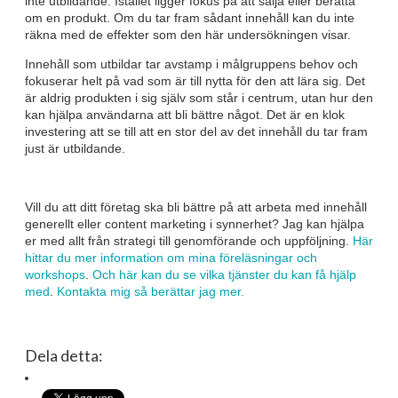
inte utbildande. Istället ligger fokus på att sälja eller berätta
om en produkt. Om du tar fram sådant innehåll kan du inte
räkna med de effekter som den här undersökningen visar.
Innehåll som utbildar tar avstamp i målgruppens behov och
fokuserar helt på vad som är till nytta för den att lära sig. Det
är aldrig produkten i sig själv som står i centrum, utan hur den
kan hjälpa användarna att bli bättre något. Det är en klok
investering att se till att en stor del av det innehåll du tar fram
just är utbildande.
Vill du att ditt företag ska bli bättre på att arbeta med innehåll
generellt eller content marketing i synnerhet? Jag kan hjälpa
er med allt från strategi till genomförande och uppföljning.
Här
hittar du mer information om mina föreläsningar och
workshops
.
Och här kan du se vilka tjänster du kan få hjälp
med
.
Kontakta mig så berättar jag mer.
Dela detta: