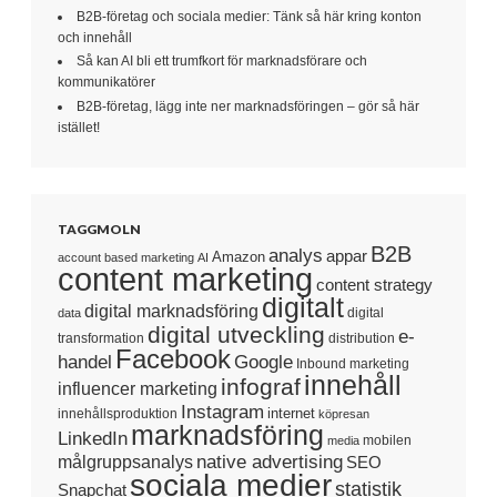
B2B-företag och sociala medier: Tänk så här kring konton
och innehåll
Så kan AI bli ett trumfkort för marknadsförare och
kommunikatörer
B2B-företag, lägg inte ner marknadsföringen – gör så här
istället!
TAGGMOLN
B2B
analys
appar
Amazon
account based marketing
AI
content marketing
content strategy
digitalt
digital marknadsföring
digital
data
digital utveckling
e-
transformation
distribution
Facebook
handel
Google
Inbound marketing
innehåll
infograf
influencer marketing
Instagram
internet
innehållsproduktion
köpresan
marknadsföring
LinkedIn
mobilen
media
native advertising
målgruppsanalys
SEO
sociala medier
statistik
Snapchat