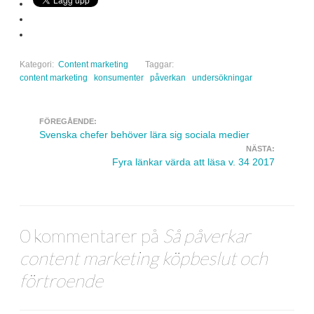
Kategori:
Content marketing
Taggar:
content marketing
konsumenter
påverkan
undersökningar
FÖREGÅENDE:
Navigera inlägg
Svenska chefer behöver lära sig sociala medier
NÄSTA:
Fyra länkar värda att läsa v. 34 2017
0 kommentarer på
Så påverkar
content marketing köpbeslut och
förtroende