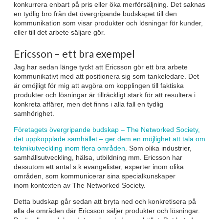
konkurrera enbart på pris eller öka merförsäljning. Det saknas
en tydlig bro från det övergripande budskapet till den
kommunikation som visar produkter och lösningar för kunder,
eller till det arbete säljare gör.
Ericsson – ett bra exempel
Jag har sedan länge tyckt att Ericsson gör ett bra arbete
kommunikativt med att positionera sig som tankeledare. Det
är omöjligt för mig att avgöra om kopplingen till faktiska
produkter och lösningar är tillräckligt stark för att resultera i
konkreta affärer, men det finns i alla fall en tydlig
samhörighet.
Företagets övergripande budskap – The Networked Society,
det uppkopplade samhället – ger dem en möjlighet att tala om
teknikutveckling inom flera områden
. Som olika industrier,
samhällsutveckling, hälsa, utbildning mm. Ericsson har
dessutom ett antal s.k evangelister, experter inom olika
områden, som kommunicerar sina specialkunskaper
inom kontexten av The Networked Society.
Detta budskap går sedan att bryta ned och konkretisera på
alla de områden där Ericsson säljer produkter och lösningar.