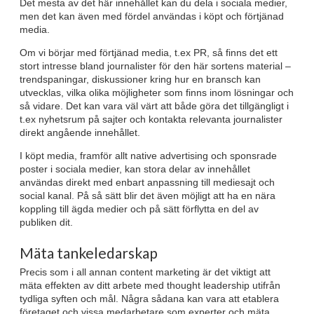
Det mesta av det här innehållet kan du dela i sociala medier,
men det kan även med fördel användas i köpt och förtjänad
media.
Om vi börjar med förtjänad media, t.ex PR, så finns det ett
stort intresse bland journalister för den här sortens material –
trendspaningar, diskussioner kring hur en bransch kan
utvecklas, vilka olika möjligheter som finns inom lösningar och
så vidare. Det kan vara väl värt att både göra det tillgängligt i
t.ex nyhetsrum på sajter och kontakta relevanta journalister
direkt angående innehållet.
I köpt media, framför allt native advertising och sponsrade
poster i sociala medier, kan stora delar av innehållet
användas direkt med enbart anpassning till mediesajt och
social kanal. På så sätt blir det även möjligt att ha en nära
koppling till ägda medier och på sätt förflytta en del av
publiken dit.
Mäta tankeledarskap
Precis som i all annan content marketing är det viktigt att
mäta effekten av ditt arbete med thought leadership utifrån
tydliga syften och mål. Några sådana kan vara att etablera
företaget och vissa medarbetare som experter och mäta