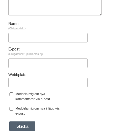
Namn
(Obligatoriskt)
E-post
(Obligatoriskt, publiceras ej)
Webbplats
Meddela mig om nya
kommentarer via e-post.
Meddela mig om nya inlägg via
e-post.