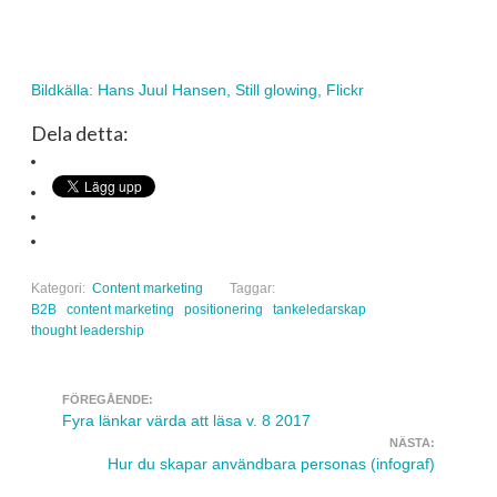
Bildkälla: Hans Juul Hansen, Still glowing, Flickr
Dela detta:
Kategori:
Content marketing
Taggar:
B2B
content marketing
positionering
tankeledarskap
thought leadership
FÖREGÅENDE:
Navigera inlägg
Fyra länkar värda att läsa v. 8 2017
NÄSTA:
Hur du skapar användbara personas (infograf)