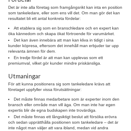
Det är inte alla företag som framgångsrikt kan inta en position
som tankeledare, eller som ens vill det. Om man gör det kan
resultatet bli ett antal konkreta fördelar:
Att etablera sig som en branschledare och en expert kan
öka kännedom och skapa ökat förtroende för varumärket.
Det kan även innebära att man kan kliva in tidigt i sina
kunder köpresa, eftersom det innehåll man erbjuder tar upp
relevanta ämnen för dem.
En tredje fördel är att man kan upplevas som ett
premiumval, vilket gör kunder mindre priskänsliga.
Utmaningar
För att kunna positionera sig som tankeledare krävs att
företaget uppfyller vissa förutsättningar:
Det måste finnas medarbetare som är experter inom den
bransch eller område man vill äga. Om man inte har egen
expertis blir de egna budskapen inte trovärdiga.
Det måste finnas ett långsiktigt beslut att försöka erövra
och sedan upprätthålla positionen som tankeledare – det är
inte något man väljer att vara ibland, medan vid andra