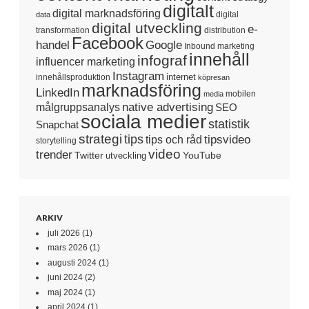
digitalt
digital marknadsföring
digital
data
digital utveckling
e-
transformation
distribution
Facebook
handel
Google
Inbound marketing
innehåll
infograf
influencer marketing
Instagram
internet
innehållsproduktion
köpresan
marknadsföring
LinkedIn
mobilen
media
native advertising
målgruppsanalys
SEO
sociala medier
statistik
Snapchat
strategi
tips
tipsvideo
tips och råd
storytelling
video
trender
Twitter
YouTube
utveckling
ARKIV
juli 2026
(1)
mars 2026
(1)
augusti 2024
(1)
juni 2024
(2)
maj 2024
(1)
april 2024
(1)