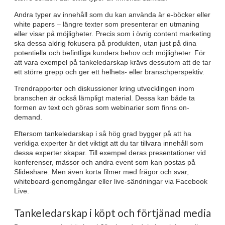
Andra typer av innehåll som du kan använda är e-böcker eller
white papers – längre texter som presenterar en utmaning
eller visar på möjligheter. Precis som i övrig content marketing
ska dessa aldrig fokusera på produkten, utan just på dina
potentiella och befintliga kunders behov och möjligheter. För
att vara exempel på tankeledarskap krävs dessutom att de tar
ett större grepp och ger ett helhets- eller branschperspektiv.
Trendrapporter och diskussioner kring utvecklingen inom
branschen är också lämpligt material. Dessa kan både ta
formen av text och göras som webinarier som finns on-
demand.
Eftersom tankeledarskap i så hög grad bygger på att ha
verkliga experter är det viktigt att du tar tillvara innehåll som
dessa experter skapar. Till exempel deras presentationer vid
konferenser, mässor och andra event som kan postas på
Slideshare. Men även korta filmer med frågor och svar,
whiteboard-genomgångar eller live-sändningar via Facebook
Live.
Tankeledarskap i köpt och förtjänad media