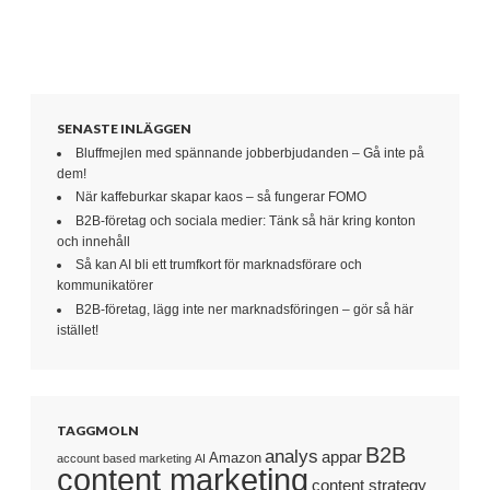
SENASTE INLÄGGEN
Bluffmejlen med spännande jobberbjudanden – Gå inte på
dem!
När kaffeburkar skapar kaos – så fungerar FOMO
B2B-företag och sociala medier: Tänk så här kring konton
och innehåll
Så kan AI bli ett trumfkort för marknadsförare och
kommunikatörer
B2B-företag, lägg inte ner marknadsföringen – gör så här
istället!
TAGGMOLN
B2B
analys
appar
Amazon
account based marketing
AI
content marketing
content strategy