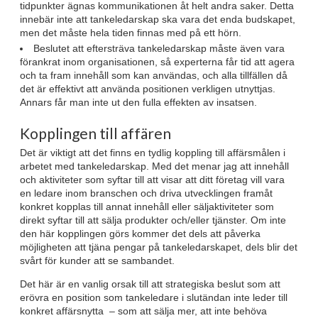
tidpunkter ägnas kommunikationen åt helt andra saker. Detta
innebär inte att tankeledarskap ska vara det enda budskapet,
men det måste hela tiden finnas med på ett hörn.
Beslutet att eftersträva tankeledarskap måste även vara
förankrat inom organisationen, så experterna får tid att agera
och ta fram innehåll som kan användas, och alla tillfällen då
det är effektivt att använda positionen verkligen utnyttjas.
Annars får man inte ut den fulla effekten av insatsen.
Kopplingen till affären
Det är viktigt att det finns en tydlig koppling till affärsmålen i
arbetet med tankeledarskap. Med det menar jag att innehåll
och aktiviteter som syftar till att visar att ditt företag vill vara
en ledare inom branschen och driva utvecklingen framåt
konkret kopplas till annat innehåll eller säljaktiviteter som
direkt syftar till att sälja produkter och/eller tjänster. Om inte
den här kopplingen görs kommer det dels att påverka
möjligheten att tjäna pengar på tankeledarskapet, dels blir det
svårt för kunder att se sambandet.
Det här är en vanlig orsak till att strategiska beslut som att
erövra en position som tankeledare i slutändan inte leder till
konkret affärsnytta – som att sälja mer, att inte behöva