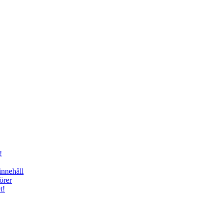
!
innehåll
örer
t!