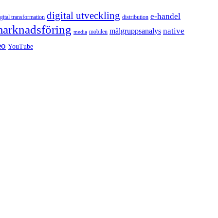
digital utveckling
e-handel
igital transformation
distribution
arknadsföring
native
målgruppsanalys
mobilen
media
eo
YouTube