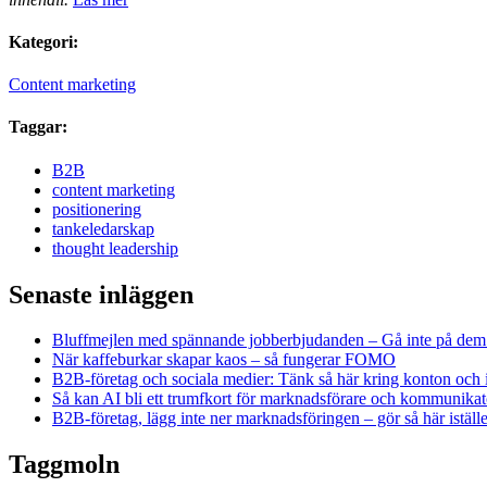
Kategori:
Content marketing
Taggar:
B2B
content marketing
positionering
tankeledarskap
thought leadership
Senaste inläggen
Bluffmejlen med spännande jobberbjudanden – Gå inte på dem
När kaffeburkar skapar kaos – så fungerar FOMO
B2B-företag och sociala medier: Tänk så här kring konton och 
Så kan AI bli ett trumfkort för marknadsförare och kommunikat
B2B-företag, lägg inte ner marknadsföringen – gör så här iställe
Taggmoln