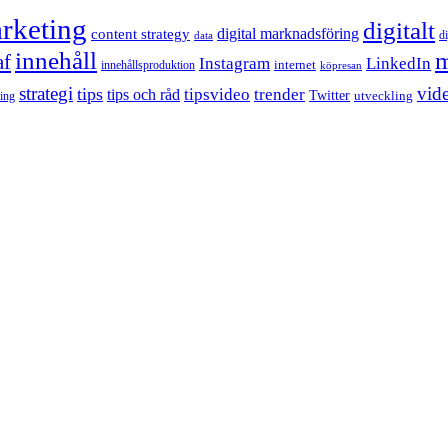
rketing
digitalt
content strategy
digital marknadsföring
d
data
innehåll
m
af
Instagram
LinkedIn
internet
innehållsproduktion
köpresan
strategi
tips
vid
tipsvideo
trender
tips och råd
Twitter
utveckling
ling