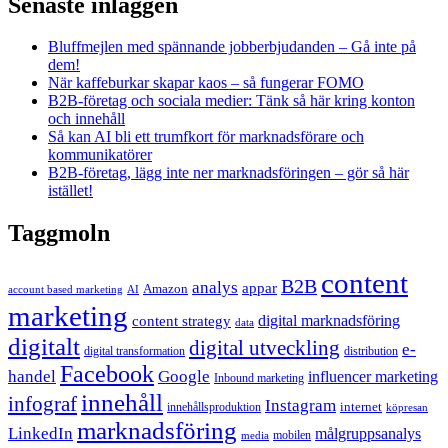
Senaste inläggen
Bluffmejlen med spännande jobberbjudanden – Gå inte på
dem!
När kaffeburkar skapar kaos – så fungerar FOMO
B2B-företag och sociala medier: Tänk så här kring konton
och innehåll
Så kan AI bli ett trumfkort för marknadsförare och
kommunikatörer
B2B-företag, lägg inte ner marknadsföringen – gör så här
istället!
Taggmoln
content
B2B
analys
appar
Amazon
account based marketing
AI
marketing
content strategy
digital marknadsföring
data
digitalt
digital utveckling
e-
digital transformation
distribution
Facebook
handel
Google
influencer marketing
Inbound marketing
innehåll
infograf
Instagram
internet
innehållsproduktion
köpresan
marknadsföring
LinkedIn
målgruppsanalys
mobilen
media