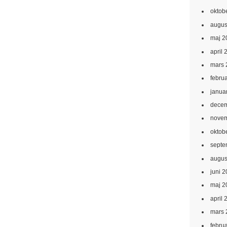
oktob
augus
maj 2
april 
mars 
febru
janua
decem
novem
oktob
septe
augus
juni 
maj 2
april 
mars 
febru