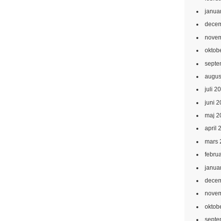
janua
decem
novem
oktob
septe
augus
juli 2
juni 
maj 2
april 
mars 
febru
janua
decem
novem
oktob
septe