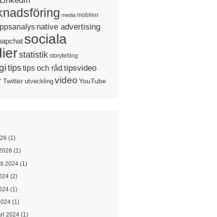
LinkedIn
nadsföring
mobilen
media
native advertising
ppsanalys
sociala
napchat
ier
statistik
storytelling
gi
tips
tipsvideo
tips och råd
video
r
Twitter
YouTube
utveckling
026
(1)
2026
(1)
ti 2024
(1)
2024
(2)
024
(1)
2024
(1)
ari 2024
(1)