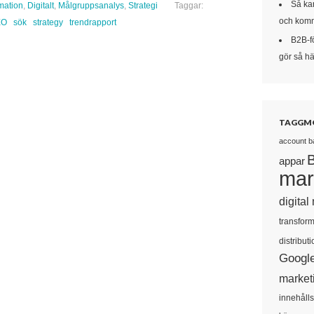
Så kan
rmation
,
Digitalt
,
Målgruppsanalys
,
Strategi
Taggar:
och komm
EO
sök
strategy
trendrapport
B2B-f
gör så här
TAGGM
account b
appar
mar
digital
transform
distributi
Googl
market
innehåll