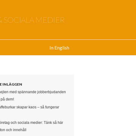
& SOCIALA MEDIER
In English
E INLÄGGEN
mejlen med spännande jobberbjudanden
e på dem!
affeburkar skapar kaos – så fungerar
öretag och sociala medier: Tänk så här
ton och innehåll