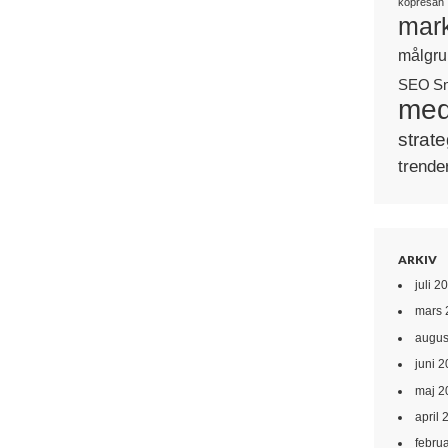
köpresan
mark
målgru
SEO
S
med
strate
trende
ARKIV
juli 2
mars 
augus
juni 
maj 2
april 
febru