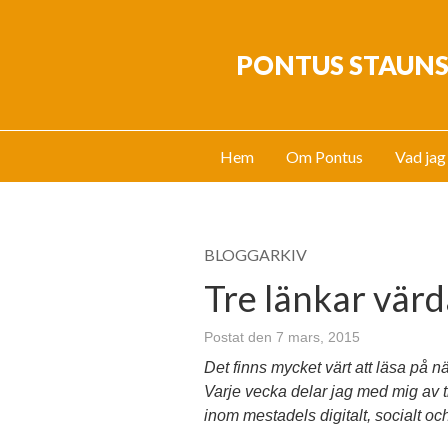
PONTUS STAUN
Hem
Om Pontus
Vad jag
BLOGGARKIV
Tre länkar värd
Postat den 7 mars, 2015
Det finns mycket värt att läsa på nä
Varje vecka delar jag med mig av tr
inom mestadels digitalt, socialt oc