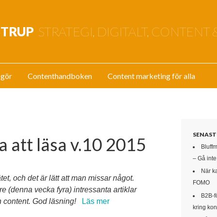
STRUP
STRATEGI, DIGITALT, CONTENT 
 gör
Contenthandboken
Content marketing för alla
SENAST
a att läsa v.10 2015
Bluff
– Gå int
När k
tet, och det är lätt att man missar något.
FOMO
e (denna vecka fyra) intressanta artiklar
B2B-f
h content. God läsning!
Läs mer
kring kon