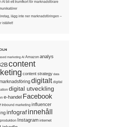
 AI bli ett trumfkort för marknadsförare
unikatörer
öretag, lägg inte ner marknadsföringen –
 istället!
OLN
analys
Amazon
ased marketing
AI
content
B2B
keting
content strategy
data
digitalt
 marknadsföring
digital
digital utveckling
ation
Facebook
e-handel
on
e
influencer
Inbound marketing
innehåll
infograf
ing
Instagram
internet
sproduktion