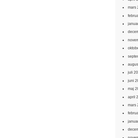
mars 
febru
janua
decem
novem
oktob
septe
augus
juli 2
juni 
maj 2
april 
mars 
febru
janua
decem
novem