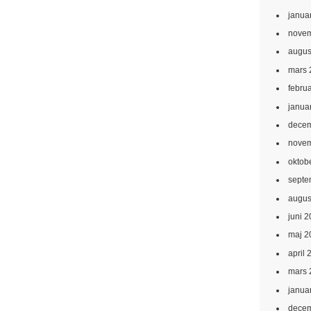
janua
novem
augus
mars 
febru
janua
decem
novem
oktob
septe
augus
juni 
maj 2
april 
mars 
janua
decem