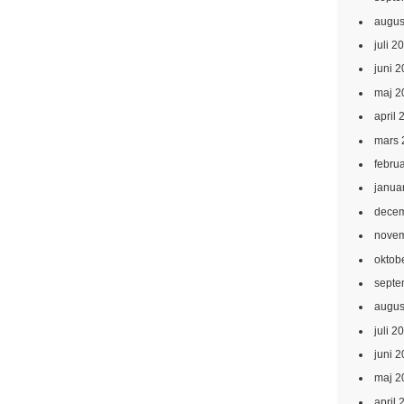
augus
juli 2
juni 
maj 2
april 
mars 
febru
janua
decem
novem
oktob
septe
augus
juli 2
juni 
maj 2
april 